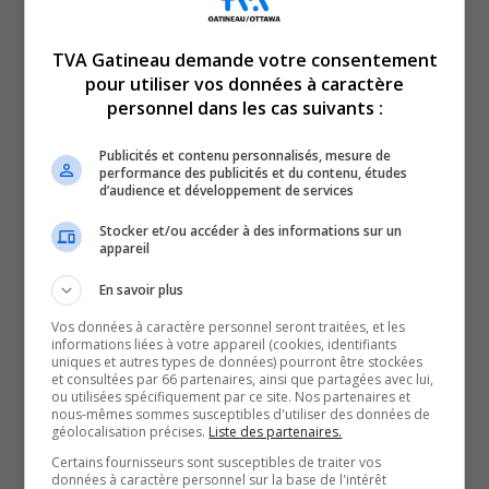
TVA Gatineau demande votre consentement
pour utiliser vos données à caractère
personnel dans les cas suivants :
Publicités et contenu personnalisés, mesure de
performance des publicités et du contenu, études
d’audience et développement de services
Stocker et/ou accéder à des informations sur un
appareil
Le dossier des inondations préoccupe les citoyens.
En savoir plus
Ça préoccupe aussi nos élus. Le chef du Parti
Vos données à caractère personnel seront traitées, et les
québécois, Paul St-Pierre Plamondon, nous partage
informations liées à votre appareil (cookies, identifiants
sa vision de la ville de demain.
uniques et autres types de données) pourront être stockées
et consultées par 66 partenaires, ainsi que partagées avec lui,
ou utilisées spécifiquement par ce site. Nos partenaires et
SOUTENIR NOS MÉDIAS, C’EST PROTÉGER NOTRE
nous-mêmes sommes susceptibles d'utiliser des données de
CULTURE ET NOTRE ÉCONOMIE
géolocalisation précises.
Liste des partenaires.
Certains fournisseurs sont susceptibles de traiter vos
données à caractère personnel sur la base de l'intérêt