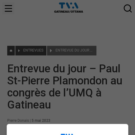
ENTREVUES
ENTREVUE DU JOUR – PAUL ST-PIERRE PLAMONDON AU CONGRÈS DE L’UMQ À GATINEAU
Entrevue du jour – Paul
St-Pierre Plamondon au
congrès de l’UMQ à
Gatineau
Pierre Donais
|
5 mai 2023