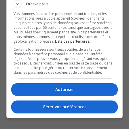
En savoir plus
projet de loi 106, surtout dans des régions sous-
Vos données à caractère personnel seront traitées, et les
financées comme l’Outaouais. Elle souligne
informations liées à votre appareil (cookies, identifiants
l’épuisement des médecins, leur engagement
uniques et autres types de données) pourront être stockées
et consultées par 66 partenaires, ainsi que partagées avec lui,
envers leurs patients malgré des conditions
ou utilisées spécifiquement par ce site. Nos partenaires et
nous-mêmes sommes susceptibles d'utiliser des données de
difficiles, et met en garde contre les conséquences
géolocalisation précises.
Liste des partenaires.
d’un système qui pousse les professionnels à
Certains fournisseurs sont susceptibles de traiter vos
données à caractère personnel sur la base de l'intérêt
quitter la région. Elle appelle le gouvernement à
légitime. Vous pouvez vous y opposer en gérant vos options
écouter les équipes de terrain avec respect et
ci-dessous. Recherchez un lien en bas de cette page ou dans
le menu du site pour gérer ou retirer votre consentement
collaboration, plutôt que de leur faire porter la
dans les paramètres des cookies et de confidentialité.
responsabilité des lacunes du système de santé.
SOUTENIR NOS MÉDIAS, C’EST PROTÉGER NOTRE
Autoriser
CULTURE ET NOTRE ÉCONOMIE
Gérer vos préférences