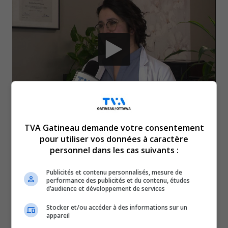
Dans cette entrevue, la Dre Lauriault exprime son
TVA Gatineau demande votre consentement
pour utiliser vos données à caractère
profond désaccord avec les données et les critères
personnel dans les cas suivants :
utilisés par le gouvernement pour évaluer le travail
des médecins, notamment en ignorant une grande
Publicités et contenu personnalisés, mesure de
performance des publicités et du contenu, études
part du travail invisible comme la paperasse, les
d’audience et développement de services
suivis, et la gestion de cas complexes. Elle dénonce
Stocker et/ou accéder à des informations sur un
le manque de reconnaissance, de soutien et les
appareil
effets potentiellement néfastes d’un nouveau