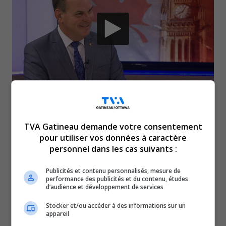
Le député de Gatineau, Steven MacKinnon, fait
son entrée à la table de décision avec un
TVA Gatineau demande votre consentement
pour utiliser vos données à caractère
portefeuille d’envergure. Il prend désormais la
personnel dans les cas suivants :
tête du ministère fédéral des Transports, au
sein du cabinet de Mark Carney. Sa nomination
Publicités et contenu personnalisés, mesure de
performance des publicités et du contenu, études
soulève des attentes particulières dans la
d’audience et développement de services
région, notamment en ce qui concerne deux
Stocker et/ou accéder à des informations sur un
appareil
projets majeurs : le pont de l’Est et le tramway