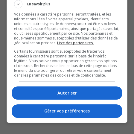
En savoir plus
de l’Ouest. Le ministre sera attendu sur sa
capacité à faire avancer ces dossiers. À cela
Vos données à caractère personnel seront traitées, et les
informations liées à votre appareil (cookies, identifiants
s’ajoutent les compressions déjà annoncées
uniques et autres types de données) pourront être stockées
et consultées par 66 partenaires, ainsi que partagées avec lui,
dans la fonction publique fédérale, ainsi que la
ou utilisées spécifiquement par ce site. Nos partenaires et
nous-mêmes sommes susceptibles d'utiliser des données de
pression des tarifs imposés par certains
géolocalisation précises.
Liste des partenaires.
Certains fournisseurs sont susceptibles de traiter vos
partenaires commerciaux. Autant de défis que
données à caractère personnel sur la base de l'intérêt
légitime. Vous pouvez vous y opposer en gérant vos options
devra désormais gérer Steven MacKinnon dans
ci-dessous. Recherchez un lien en bas de cette page ou dans
le menu du site pour gérer ou retirer votre consentement
ses nouvelles fonctions de ministre des
dans les paramètres des cookies et de confidentialité.
Transports.
SOUTENIR NOS MÉDIAS, C’EST PROTÉGER NOTRE
Autoriser
CULTURE ET NOTRE ÉCONOMIE
Gérer vos préférences