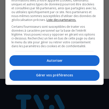
informations liées à votre appareil (cookies, identifiants
personnel et de surcharge administrative, elle
uniques et autres types de données) pourront être stockées
et consultées par 66 partenaires, ainsi que partagées avec lui,
affirme que ce n’est pas d’argent que les médecins
ou utilisées spécifiquement par ce site. Nos partenaires et
nous-mêmes sommes susceptibles d'utiliser des données de
réclament, mais du soutien, de la reconnaissance, et
géolocalisation précises.
Liste des partenaires.
des conditions qui leur permettent de soigner avec
Certains fournisseurs sont susceptibles de traiter vos
humanité. Une entrevue franche et percutante sur la
données à caractère personnel sur la base de l'intérêt
légitime. Vous pouvez vous y opposer en gérant vos options
réalité de terrain d’une soignante à bout de souffle.
ci-dessous. Recherchez un lien en bas de cette page ou dans
le menu du site pour gérer ou retirer votre consentement
SOUTENIR NOS MÉDIAS, C’EST PROTÉGER NOTRE
dans les paramètres des cookies et de confidentialité.
CULTURE ET NOTRE ÉCONOMIE
Autoriser
Gérer vos préférences