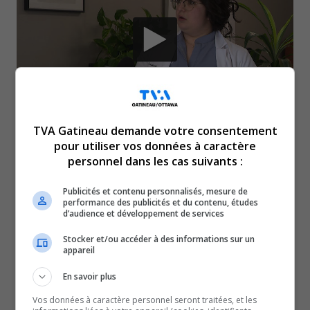
TVA Gatineau demande votre consentement
Médecin de famille en soins à domicile, en soins
pour utiliser vos données à caractère
personnel dans les cas suivants :
palliatifs et prestataire d’aide médicale à mourir, la
Dre Cynthia Lauriault, de Gatineau, lance un cri du
Publicités et contenu personnalisés, mesure de
cœur. Épuisée par une charge de travail qu’elle juge
performance des publicités et du contenu, études
d’audience et développement de services
déjà intenable, elle dénonce vivement le projet de loi
Stocker et/ou accéder à des informations sur un
106 du gouvernement Legault, qui, selon elle,
appareil
impose des exigences irréalistes aux médecins de
En savoir plus
première ligne et risque d’en faire fuir encore plus
du réseau public. Dans un contexte de pénurie de
Vos données à caractère personnel seront traitées, et les