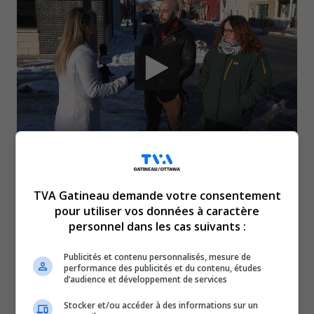
Malgré des initiatives comme le Village Transition,
l’itinérance demeure une crise alarmante à Gatineau
TVA Gatineau demande votre consentement
pour utiliser vos données à caractère
et dans l’Outaouais. Des campements de fortune
personnel dans les cas suivants :
apparaissent dans toutes les régions, de
Buckingham à Maniwaki. Les intervenants réclament
Publicités et contenu personnalisés, mesure de
performance des publicités et du contenu, études
un engagement politique ferme pour créer du
d’audience et développement de services
logement social et des services adaptés aux
Stocker et/ou accéder à des informations sur un
besoins variés des personnes vulnérables,