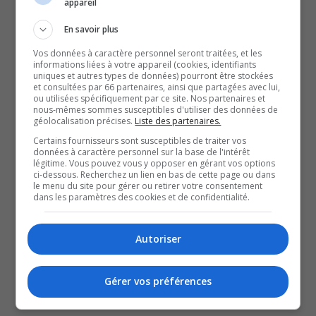
appareil
notamment les femmes et les aînés. Les
En savoir plus
travailleurs de rue, en première ligne, soulignent
Vos données à caractère personnel seront traitées, et les
l’insuffisance des ressources disponibles et plaident
informations liées à votre appareil (cookies, identifiants
pour des services mobiles et accessibles. Avec une
uniques et autres types de données) pourront être stockées
et consultées par 66 partenaires, ainsi que partagées avec lui,
aide sociale à moins de 900 $ par mois, se loger est
ou utilisées spécifiquement par ce site. Nos partenaires et
nous-mêmes sommes susceptibles d'utiliser des données de
devenu impossible pour beaucoup. Épuisés par des
géolocalisation précises.
Liste des partenaires.
défis quotidiens et un manque de solutions
Certains fournisseurs sont susceptibles de traiter vos
données à caractère personnel sur la base de l'intérêt
concrètes, ces intervenants lancent un cri du cœur
légitime. Vous pouvez vous y opposer en gérant vos options
pour des actions immédiates et durables. Cette
ci-dessous. Recherchez un lien en bas de cette page ou dans
le menu du site pour gérer ou retirer votre consentement
crise exige une réponse coordonnée avant qu’elle
dans les paramètres des cookies et de confidentialité.
ne s’aggrave davantage.
Autoriser
SOUTENIR NOS MÉDIAS, C’EST PROTÉGER NOTRE
CULTURE ET NOTRE ÉCONOMIE
Gérer vos préférences