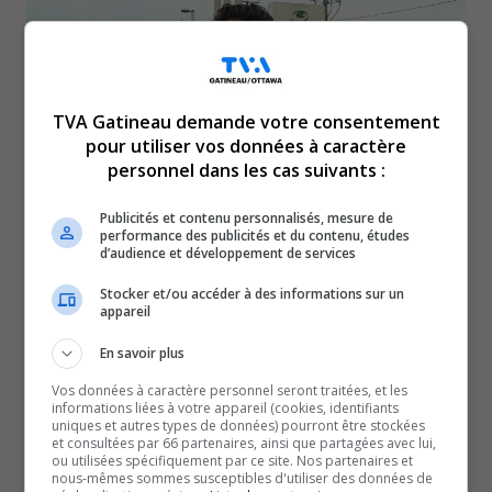
TVA Gatineau demande votre consentement
pour utiliser vos données à caractère
personnel dans les cas suivants :
Publicités et contenu personnalisés, mesure de
performance des publicités et du contenu, études
d’audience et développement de services
Des données publiées par Statistique Canada
Stocker et/ou accéder à des informations sur un
concernant la criminalité à Gatineau font vivement
appareil
réagir. Gatineau se retrouve au premier rang
En savoir plus
des villes canadiennes, à égalité avec Winnipeg,
Vos données à caractère personnel seront traitées, et les
pour la plus grande hausse de l’indice de gravité de
informations liées à votre appareil (cookies, identifiants
la criminalité en 2022. Le directeur du Service de
uniques et autres types de données) pourront être stockées
et consultées par 66 partenaires, ainsi que partagées avec lui,
police de la Ville de Gatineau, Simon Fournier, réagit
ou utilisées spécifiquement par ce site. Nos partenaires et
nous-mêmes sommes susceptibles d'utiliser des données de
à ces statistiques préoccupantes.