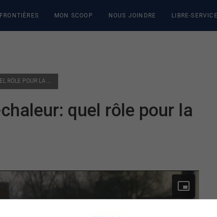
 FRONTIÈRES
MON SCOOP
NOUS JOINDRE
LIBRE-SERVIC
ENTREVUE DU JOUR – HALTE-CHALEUR: QUEL RÔLE POUR LA VILLE DE GATINEAU?
chaleur: quel rôle pour la