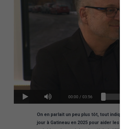
00:00
/
03:56
On en parlait un peu plus tôt, tout indiqu
jour à Gatineau en 2025 pour aider les per