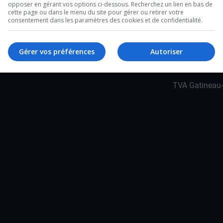
de Gatineau, Daniel Champagne, nous partage
opposer en gérant vos options ci-dessous. Recherchez un lien en bas de
cette page ou dans le menu du site pour gérer ou retirer votre
consentement dans les paramètres des cookies et de confidentialité.
Gérer vos préférences
Autoriser
TVA Gatineau