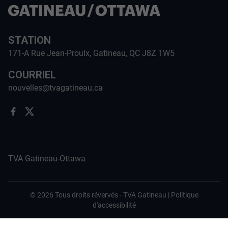
STATION
171-A Rue Jean-Proulx, Gatineau, QC J8Z 1W5
COURRIEL
nouvelles@tvagatineau.ca
TVA Gatineau-Ottawa
©
2026
Tous droits révervés -
TVA Gatineau
|
Politique
d'accessibilité