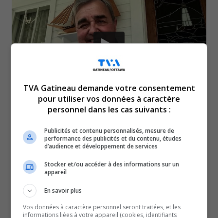
TVA Gatineau demande votre consentement
pour utiliser vos données à caractère
personnel dans les cas suivants :
Alors que de nouvelles règles sur la gestion des
Publicités et contenu personnalisés, mesure de
copropriétés divises entreront en vigueur au
performance des publicités et du contenu, études
d’audience et développement de services
Québec dès le 14 août, Richard Leblanc du
Regroupement des gestionnaires et copropriétaires
Stocker et/ou accéder à des informations sur un
appareil
du Québec explique les changements concrets à
venir. Au cœur de ce nouveau règlement : la
En savoir plus
création d’un carnet d’entretien obligatoire, un
Vos données à caractère personnel seront traitées, et les
informations liées à votre appareil (cookies, identifiants
fonds de prévoyance mieux encadré et une