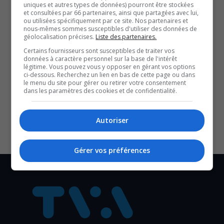
uniques et autres types de données) pourront être stockées
attestation détaillée à fournir lors d’une vente. Une
et consultées par 66 partenaires, ainsi que partagées avec lui,
ou utilisées spécifiquement par ce site. Nos partenaires et
entrevue qui fait le point sur les impacts pour les
nous-mêmes sommes susceptibles d'utiliser des données de
géolocalisation précises.
Liste des partenaires.
copropriétaires, les risques de hausse des frais et
Certains fournisseurs sont susceptibles de traiter vos
les ajustements que devront prévoir les syndicats
données à caractère personnel sur la base de l'intérêt
légitime. Vous pouvez vous y opposer en gérant vos options
de copropriété.
ci-dessous. Recherchez un lien en bas de cette page ou dans
le menu du site pour gérer ou retirer votre consentement
SOUTENIR NOS MÉDIAS, C’EST PROTÉGER NOTRE
dans les paramètres des cookies et de confidentialité.
CULTURE ET NOTRE ÉCONOMIE
Autoriser
Gérer vos préférences