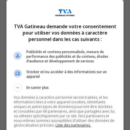
TVA Gatineau demande votre consentement
pour utiliser vos données à caractère
personnel dans les cas suivants :
Publicités et contenu personnalisés, mesure de
performance des publicités et du contenu, études
Comment donner des conseils à nos jeunes sur le
d’audience et développement de services
vapotage? Alors que seulement 5% des parents pensent
Stocker et/ou accéder à des informations sur un
que leur ado a déjà vapoté, dans la réalité, on apprend
appareil
que 40% des jeunes de la quatrième et cinquième
En savoir plus
secondaire ont déjà essayé. Annie Papageorgiou,
Vos données à caractère personnel seront traitées, et les
directrice générale du Conseil québécois sur le tabac et
informations liées à votre appareil (cookies, identifiants
uniques et autres types de données) pourront être stockées
la santé, nous donne des conseils pour parler du
et consultées par 66 partenaires, ainsi que partagées avec lui,
ou utilisées spécifiquement par ce site. Nos partenaires et
vapotage avec son adolescent.
nous-mêmes sommes susceptibles d'utiliser des données de
géolocalisation précises.
Liste des partenaires.
SOUTENIR NOS MÉDIAS, C’EST PROTÉGER NOTRE