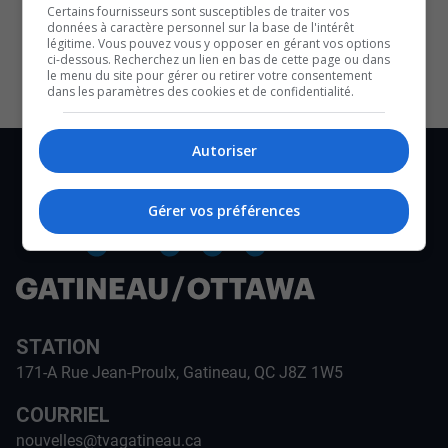
Certains fournisseurs sont susceptibles de traiter vos
CULTURE ET NOTRE ÉCONOMIE
données à caractère personnel sur la base de l'intérêt
légitime. Vous pouvez vous y opposer en gérant vos options
ci-dessous. Recherchez un lien en bas de cette page ou dans
le menu du site pour gérer ou retirer votre consentement
dans les paramètres des cookies et de confidentialité.
Autoriser
Gérer vos préférences
STATION
171-A Rue Jean-Proulx, Gatineau, QC J8Z 1W5
COURRIEL
nouvelles@tvagatineau.ca