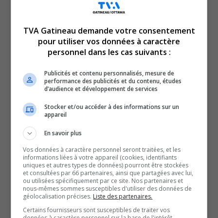
TVA Gatineau demande votre consentement
pour utiliser vos données à caractère
personnel dans les cas suivants :
Publicités et contenu personnalisés, mesure de
performance des publicités et du contenu, études
d’audience et développement de services
C’est l’année du 25ᵉ anniversaire de la maison
Stocker et/ou accéder à des informations sur un
Mathieu-Froment-Savoie. Une occasion de
appareil
rassembler l’Outaouais avec plusieurs activités
En savoir plus
d’importance. Isabelle Carbonneau de la maison
Vos données à caractère personnel seront traitées, et les
Mathieu-Froment-Savoie nous parle des diverses
informations liées à votre appareil (cookies, identifiants
uniques et autres types de données) pourront être stockées
activités.
et consultées par 66 partenaires, ainsi que partagées avec lui,
ou utilisées spécifiquement par ce site. Nos partenaires et
SOUTENIR NOS MÉDIAS, C’EST PROTÉGER NOTRE
nous-mêmes sommes susceptibles d'utiliser des données de
géolocalisation précises.
Liste des partenaires.
CULTURE ET NOTRE ÉCONOMIE
Certains fournisseurs sont susceptibles de traiter vos
données à caractère personnel sur la base de l'intérêt