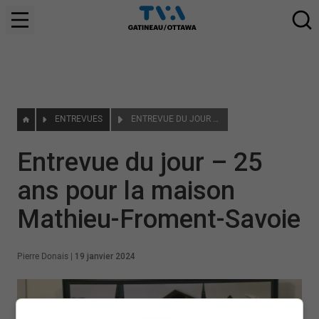
ENTREVUES
ENTREVUE DU JOUR – 25 ANS POUR LA MAISON MATHIEU-FROMENT-SAVOIE
Entrevue du jour – 25
ans pour la maison
Mathieu-Froment-Savoie
Pierre Donais
|
19 janvier 2024