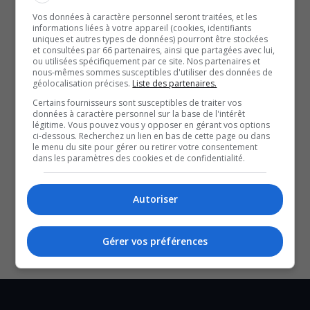
À lire aussi :
Vos données à caractère personnel seront traitées, et les
Travaux de planage et resurfaçage sur la route 105, à
informations liées à votre appareil (cookies, identifiants
uniques et autres types de données) pourront être stockées
Low, entre le chemin Principal et le chemin Lacharity
et consultées par 66 partenaires, ainsi que partagées avec lui,
ou utilisées spécifiquement par ce site. Nos partenaires et
Reconstruction de structure au Lac-des-Plages, sur le
nous-mêmes sommes susceptibles d'utiliser des données de
chemin du Lac-de-la-Carpe
géolocalisation précises.
Liste des partenaires.
Fermeture de voies de l’A-5 pour remplacement de
Certains fournisseurs sont susceptibles de traiter vos
données à caractère personnel sur la base de l'intérêt
puisards et de regards-puisards entre les échangeurs
légitime. Vous pouvez vous y opposer en gérant vos options
Saint-Joseph et Scott
ci-dessous. Recherchez un lien en bas de cette page ou dans
YouT
X
le menu du site pour gérer ou retirer votre consentement
dans les paramètres des cookies et de confidentialité.
SOUTENIR NOS MÉDIAS, C’EST PROTÉGER NOTRE
Autoriser
CULTURE ET NOTRE ÉCONOMIE
Gérer vos préférences