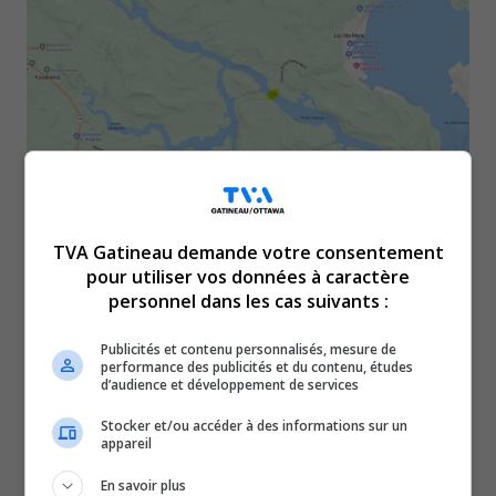
TVA Gatineau demande votre consentement
Du 2 au 18 juin, sur le chemin du lac Sainte-
pour utiliser vos données à caractère
Marie, à environ 400 mètres au sud du
personnel dans les cas suivants :
chemin Kuujjuaq, à Kazabazua, une circulation
Publicités et contenu personnalisés, mesure de
en alternance est prévue du lundi au jeudi, entre
performance des publicités et du contenu, études
d’audience et développement de services
7 h 30 et 17 h pour permettre la réalisation de
Stocker et/ou accéder à des informations sur un
travaux d’entretien de structure. La voie est
appareil
rétrécie à 3 mètres.
En savoir plus