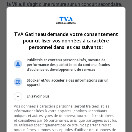
la Ville, il s’agit d’une rupture sur un conduit secondaire.
C’est vraiment un bon bris d’aqueduc. Ce sont des
opérations complexes parce qu’il y a plusieurs conduites
qui sont en jeu.
TVA Gatineau demande votre consentement
Maude Marquis-Bissonnette, mairesse de la Ville de Gatineau
pour utiliser vos données à caractère
À peine quelques heures plus tard, un deuxième bris s’est
personnel dans les cas suivants :
produit devant la Maison du citoyen, compliquant la
Publicités et contenu personnalisés, mesure de
circulation en pleine heure de pointe.
performance des publicités et du contenu, études
L’inondation a été particulièrement marquée devant la
d’audience et développement de services
Maison du tourisme. La PDG de Tourisme Outaouais,
Stocker et/ou accéder à des informations sur un
appareil
Geneviève Latulippe, parle déjà de mesures d’urgence :
Pour l’instant, on est vraiment dans la constatation des
En savoir plus
dégâts. On va devoir regarder aussi au niveau de notre
Vos données à caractère personnel seront traitées, et les
inventaire. On est déjà en discussion avec la Ville qui a
informations liées à votre appareil (cookies, identifiants
uniques et autres types de données) pourront être stockées
été très proactive.
et consultées par 66 partenaires, ainsi que partagées avec lui,
ou utilisées spécifiquement par ce site. Nos partenaires et
Geneviève Latulippe, PDG, Tourisme Outaouais
nous-mêmes sommes susceptibles d'utiliser des données de