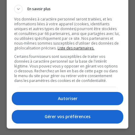
dévoilé plus tôt la candidature
En savoir plus
d’Isabelle Sabourin dans Papineau.
Vos données à caractère personnel seront traitées, et les
informations liées à votre appareil (cookies, identifiants
À lire aussi :
uniques et autres types de données) pourront être stockées
et consultées par 66 partenaires, ainsi que partagées avec lui,
Les priorités de l’Outaouais telles que déterminées à
ou utilisées spécifiquement par ce site. Nos partenaires et
la Conférence des préfets de l’Outaouais
nous-mêmes sommes susceptibles d'utiliser des données de
géolocalisation précises.
Liste des partenaires.
Élections provinciales | Le PLQ officialise sa
Certains fournisseurs sont susceptibles de traiter vos
candidature dans Papineau
données à caractère personnel sur la base de l'intérêt
Élections provinciales | Québec Solidaire présente
légitime. Vous pouvez vous y opposer en gérant vos options
ci-dessous. Recherchez un lien en bas de cette page ou dans
ses candidates et candidats dans les circonscriptions
le menu du site pour gérer ou retirer votre consentement
dans les paramètres des cookies et de confidentialité.
de Pontiac, Hull et Chapleau
YouT
X
Autoriser
SOUTENIR NOS MÉDIAS, C’EST PROTÉGER NOTRE
CULTURE ET NOTRE ÉCONOMIE
Gérer vos préférences