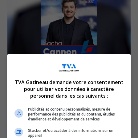
L’avocat Sacha Cannon devient le candidat du
TVA Gatineau demande votre consentement
Parti libéral du Québec dans la circonscription
pour utiliser vos données à caractère
personnel dans les cas suivants :
de Hull en vue des élections provinciales de
l’automne. Fils de l’ancien ministre fédéral
Publicités et contenu personnalisés, mesure de
performance des publicités et du contenu, études
Lawrence Cannon, il fait à son tour le saut en
d’audience et développement de services
politique. Le chef du PLQ, Charles Milliard, en a
Stocker et/ou accéder à des informations sur un
fait l’annonce hier soir à Hull, après avoir
appareil