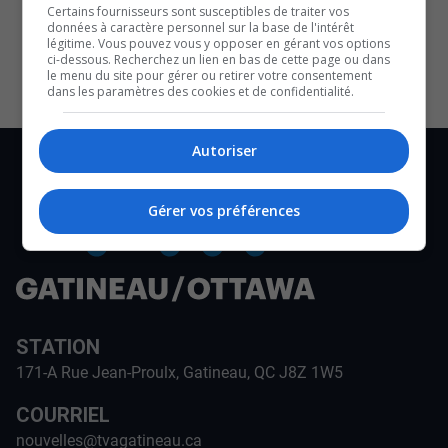
Certains fournisseurs sont susceptibles de traiter vos
CULTURE ET NOTRE ÉCONOMIE
données à caractère personnel sur la base de l'intérêt
légitime. Vous pouvez vous y opposer en gérant vos options
ci-dessous. Recherchez un lien en bas de cette page ou dans
le menu du site pour gérer ou retirer votre consentement
dans les paramètres des cookies et de confidentialité.
Autoriser
Gérer vos préférences
STATION
171-A Rue Jean-Proulx, Gatineau, QC J8Z 1W5
COURRIEL
nouvelles@tvagatineau.ca