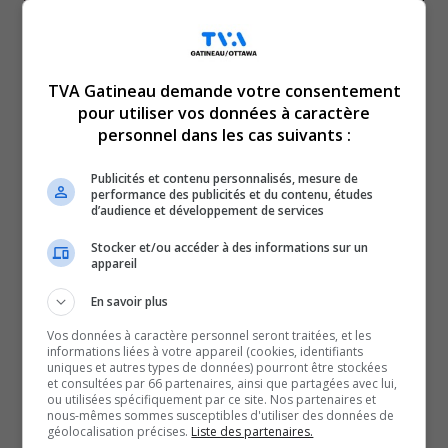
TVA Gatineau demande votre consentement
pour utiliser vos données à caractère
personnel dans les cas suivants :
Publicités et contenu personnalisés, mesure de
performance des publicités et du contenu, études
Est-ce que les contrats de déneigement privés risquent
d’audience et développement de services
de devenir un service de luxe?
Stocker et/ou accéder à des informations sur un
La question se pose quand on regarde les avis de
appareil
renouvellement que les clients ont reçu dans les derniers
En savoir plus
jours.
Vos données à caractère personnel seront traitées, et les
L’inflation, combinée à la pénurie de main d’œuvre dans
informations liées à votre appareil (cookies, identifiants
uniques et autres types de données) pourront être stockées
l’industrie a déjà des impacts sur le portefeuille de la
et consultées par 66 partenaires, ainsi que partagées avec lui,
ou utilisées spécifiquement par ce site. Nos partenaires et
clientèle.
nous-mêmes sommes susceptibles d'utiliser des données de
géolocalisation précises.
Liste des partenaires.
SOUTENIR NOS MÉDIAS, C’EST PROTÉGER NOTRE