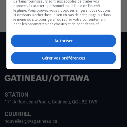
Certains fournisseurs sont susceptibles de traiter vos
données à caractère personnel sur la base de l'intérêt
légitime. Vous pouvez vous y opposer en gérant vos options
ci-dessous. Recherchez un lien en bas de cette page ou dans
le menu du site pour gérer ou retirer votre consentement
dans les paramètres des cookies et de confidentialité.
Autoriser
Gérer vos préférences
STATION
171-A Rue Jean-Proulx, Gatineau, QC J8Z 1W5
COURRIEL
nouvelles@tvagatineau.ca