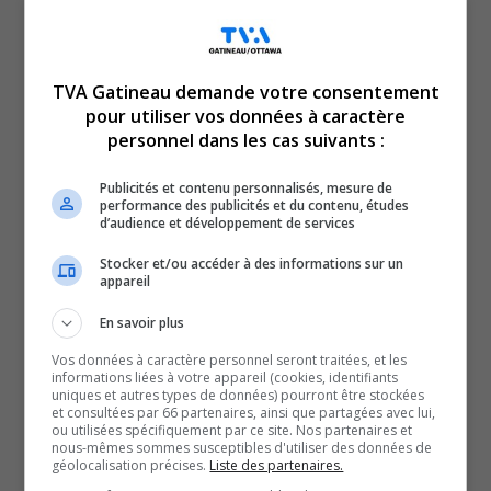
TVA Gatineau demande votre consentement
pour utiliser vos données à caractère
personnel dans les cas suivants :
Conservation de la Nature Canada organise une
Publicités et contenu personnalisés, mesure de
performance des publicités et du contenu, études
corvée de nettoyage de l’île Kettle samedi, à
d’audience et développement de services
Gatineau.
Stocker et/ou accéder à des informations sur un
Ce sera l’occasion de nettoyer les berges de l’île,
appareil
ramasser les déchets, et les débris sur les rives afin de
En savoir plus
maintenir un habitat propre pour les différentes espèces
Vos données à caractère personnel seront traitées, et les
animales et végétales.
informations liées à votre appareil (cookies, identifiants
On retrouve d’ailleurs deux écosystèmes forestiers
uniques et autres types de données) pourront être stockées
et consultées par 66 partenaires, ainsi que partagées avec lui,
exceptionnels reconnus sur le site.
ou utilisées spécifiquement par ce site. Nos partenaires et
nous-mêmes sommes susceptibles d'utiliser des données de
SOUTENIR NOS MÉDIAS, C’EST PROTÉGER NOTRE
géolocalisation précises.
Liste des partenaires.
CULTURE ET NOTRE ÉCONOMIE