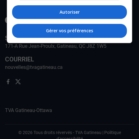
Autoriser
Gérer vos préférences
STATION
171-A Rue Jean-Proulx, Gatineau, QC J8Z 1W5
COURRIEL
nouvelles@tvagatineau.ca
TVA Gatineau-Ottawa
©
2026
Tous droits révervés -
TVA Gatineau
|
Politique
d'accessibilité