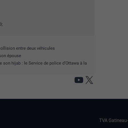
3;
collision entre deux véhicules
son épouse
son hijab : le Service de police d’Ottawa à la
YouTube
X
TVA Gatineau