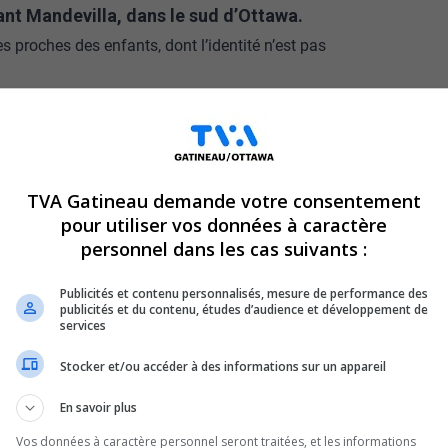
nt Mandevilla, dans le sud d’Ottawa.
 proches des enfants, dont l’identité n’est pas
c dans le quartier à Gloucester
;
Mise à jour –
e
.
 collabore étroitement avec la Police
 connexes de l’affaire.
TVA Gatineau demande votre consentement
est de l’Ontario qui seraient liés aux
pour utiliser vos données à caractère
personnel dans les cas suivants :
rio, survenu plus tôt le matin du 29 juin;
Publicités et contenu personnalisés, mesure de performance des
0 le 29 juin dans l’aire de covoiturage de
publicités et du contenu, études d’audience et développement de
te 416 et le chemin de la rivière Rideau.
services
re des enfants, qui n’était pas connu des
Stocker et/ou accéder à des informations sur un appareil
En savoir plus
ns jours avant que davantage de détails soient
Vos données à caractère personnel seront traitées, et les informations