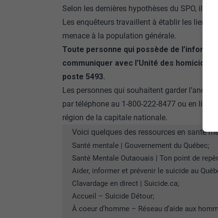
Selon les dernières hypothèses du SPO, il s’ag
Les enquêteurs travaillent à établir les liens e
menace à la population générale.
Toute personne qui possède de l’informatio
communiquer avec l’Unité des homicides d
poste 5493.
Les personnes qui souhaitent garder l’anony
par téléphone au
1-800-222-8477
ou en ligne 
région de la capitale nationale
.
Voici quelques des ressources en santé men
Santé mentale | Gouvernement du Québec
;
Santé Mentale Outaouais | Ton point de repè
Aider, informer et prévenir le suicide au Québ
Clavardage en direct | Suicide.ca
;
Accueil – Suicide Détour
;
À coeur d’homme – Réseau d’aide aux homme