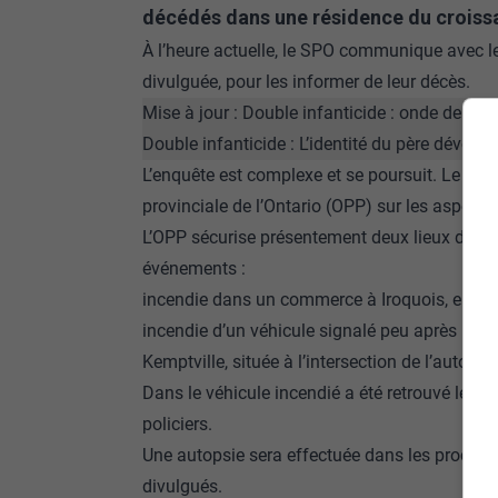
décédés dans une résidence du croissa
À l’heure actuelle, le SPO communique avec les
divulguée, pour les informer de leur décès.
Mise à jour :
Double infanticide : onde de cho
Double infanticide : L’identité du père dévoilé
L’enquête est complexe et se poursuit. Le SPO
provinciale de l’Ontario (OPP) sur les aspects
L’OPP sécurise présentement deux lieux dans l’
événements :
incendie dans un commerce à Iroquois, en Onta
incendie d’un véhicule signalé peu après 5 h 3
Kemptville, située à l’intersection de l’autorou
Dans le véhicule incendié a été retrouvé le pè
policiers.
Une autopsie sera effectuée dans les prochai
divulgués.