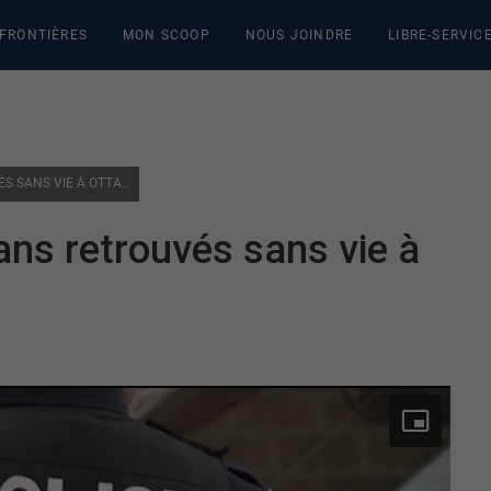
 FRONTIÈRES
MON SCOOP
NOUS JOINDRE
LIBRE-SERVIC
DEUX ENFANTS DE 7 ET 12 ANS RETROUVÉS SANS VIE À OTTAWA
ans retrouvés sans vie à