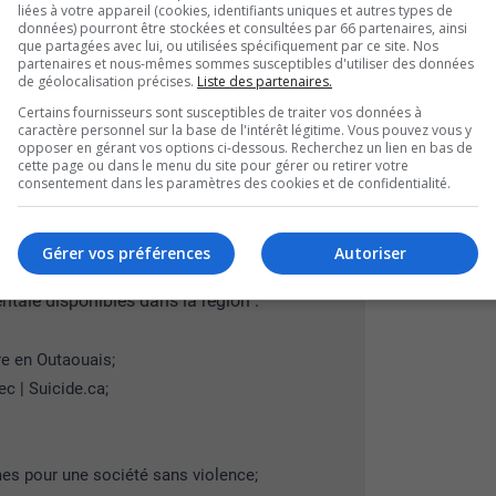
liées à votre appareil (cookies, identifiants uniques et autres types de
irait d’un double homicide suivi d’un suicide.
données) pourront être stockées et consultées par 66 partenaires, ainsi
que partagées avec lui, ou utilisées spécifiquement par ce site. Nos
ntre ces incidents et estiment qu’il n’y a pas de
partenaires et nous-mêmes sommes susceptibles d'utiliser des données
de géolocalisation précises.
Liste des partenaires.
n au sujet de cet incident est invitée à
Certains fournisseurs sont susceptibles de traiter vos données à
caractère personnel sur la base de l'intérêt légitime. Vous pouvez vous y
e la Police d’Ottawa au
613-236-1222
,
opposer en gérant vos options ci-dessous. Recherchez un lien en bas de
cette page ou dans le menu du site pour gérer ou retirer votre
consentement dans les paramètres des cookies et de confidentialité.
mat peuvent transmettre leurs renseignements
au site Web suivant :
Échec au crime dans la
Gérer vos préférences
Autoriser
tale disponibles dans la région :
re en Outaouais
;
ec | Suicide.ca
;
s pour une société sans violence
;