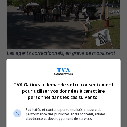
Les agents correctionnels, en grève, se mobilisent
devant le centre de détention de Hull.
Chez les ingénieurs, cette journée de grève tombe à
point, alors que la saison des grands travaux estivaux
TVA Gatineau demande votre consentement
s’amorce.
pour utiliser vos données à caractère
Sous la bannière
« Nos infrastructures CAQ de partout »
,
personnel dans les cas suivants :
ils veulent rappeler au gouvernement l’importance de
Publicités et contenu personnalisés, mesure de
leur expertise publique, surtout dans un contexte où les
performance des publicités et du contenu, études
routes et les infrastructures continuent de se détériorer.
d’audience et développement de services
Bien qu’ils soient sans contrat de travail depuis trois ans,