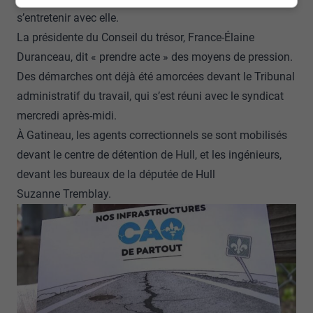
s’entretenir avec elle.
La présidente du Conseil du trésor, France-Élaine
Duranceau, dit « prendre acte » des moyens de pression.
Des démarches ont déjà été amorcées devant le Tribunal
administratif du travail, qui s’est réuni avec le syndicat
mercredi après-midi.
À Gatineau, les agents correctionnels se sont mobilisés
devant le centre de détention de Hull, et les ingénieurs,
devant les bureaux de la députée de Hull
Suzanne Tremblay.