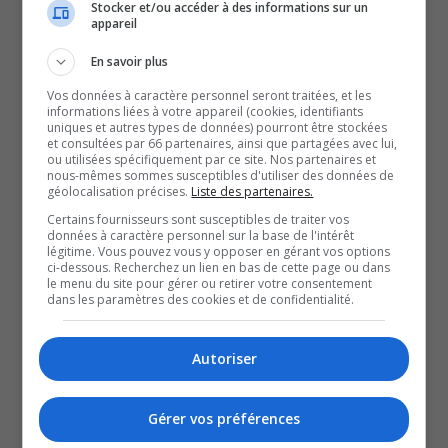
Stocker et/ou accéder à des informations sur un
appareil
les négociations stagnent depuis un an et demi,
notamment en raison du refus de l’enveloppe sectorielle
En savoir plus
(qui aurait été octroyée à d’autres groupes représentés
Vos données à caractère personnel seront traitées, et les
par un syndicat).
informations liées à votre appareil (cookies, identifiants
uniques et autres types de données) pourront être stockées
Les ingénieurs réclament également un meilleur
et consultées par 66 partenaires, ainsi que partagées avec lui,
ou utilisées spécifiquement par ce site. Nos partenaires et
encadrement du télétravail et des espaces de bureaux
nous-mêmes sommes susceptibles d'utiliser des données de
géolocalisation précises.
Liste des partenaires.
adéquats, éléments que le gouvernement refuseraient de
Certains fournisseurs sont susceptibles de traiter vos
négocier.
données à caractère personnel sur la base de l'intérêt
À terme, les échéanciers de plusieurs chantiers
légitime. Vous pouvez vous y opposer en gérant vos options
ci-dessous. Recherchez un lien en bas de cette page ou dans
pourraient être touchés par ce conflit de travail, même si
le menu du site pour gérer ou retirer votre consentement
dans les paramètres des cookies et de confidentialité.
on espère minimiser l’incidence sur les travaux.
Toutefois, les négociations doivent avancer.
Autoriser
Selon Simon Pelletier, ingénieur au ministère des
Transports et de la Mobilité durable, France-Élaine
Duranceau, présidente du Conseil du trésor, refuserait de
Gérer vos préférences
se réunir avec les ingénieurs, malgré leurs efforts de