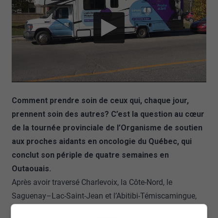
Comment prendre soin de ceux qui, chaque jour,
prennent soin des autres? C’est la question au cœur
de la tournée provinciale de l’Organisme de soutien
aux proches aidants en oncologie du Québec, qui
conclut son périple de quatre semaines en
Outaouais.
Après avoir traversé Charlevoix, la Côte-Nord, le
Saguenay–Lac-Saint-Jean et l’Abitibi-Témiscamingue,
l’équipe termine son parcours à Gatineau, avec une