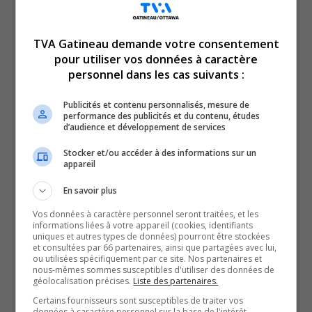
mission bien précise : aller à la rencontre des proches
aidants, des patients et des intervenants pour leur faire
TVA Gatineau demande votre consentement
connaître les services gratuits disponibles.
pour utiliser vos données à caractère
«
L’Outaouais, c’est notre dernière adresse. On veut
personnel dans les cas suivants :
sensibiliser les gens à se reconnaître comme proches
aidants. Plusieurs se définissent d’abord comme
Publicités et contenu personnalisés, mesure de
performance des publicités et du contenu, études
conjoints, parents ou amis, mais ils oublient qu’ils ont
d’audience et développement de services
aussi besoin de soutien
», explique Chantal Tardif,
Stocker et/ou accéder à des informations sur un
Directrice générale, OSPAOQ
appareil
Fondé il y a trois ans, l’organisme offre des outils
En savoir plus
concrets pour prévenir l’épuisement, briser l’isolement et
Vos données à caractère personnel seront traitées, et les
faciliter la vie administrative des aidants.
informations liées à votre appareil (cookies, identifiants
uniques et autres types de données) pourront être stockées
Parmi les services : des groupes de soutien virtuels, des
et consultées par 66 partenaires, ainsi que partagées avec lui,
ou utilisées spécifiquement par ce site. Nos partenaires et
rencontres individuelles et des groupes de deuil, afin
nous-mêmes sommes susceptibles d'utiliser des données de
d’accompagner les proches même après la perte d’un
géolocalisation précises.
Liste des partenaires.
être cher.
Certains fournisseurs sont susceptibles de traiter vos
données à caractère personnel sur la base de l'intérêt