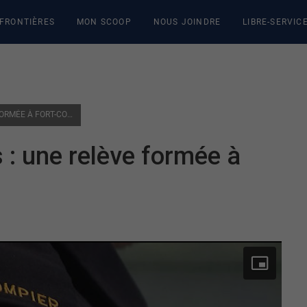
 FRONTIÈRES
MON SCOOP
NOUS JOINDRE
LIBRE-SERVIC
DES POMPIERS DÈS 16 ANS : UNE RELÈVE FORMÉE À FORT-COULONGE
 : une relève formée à