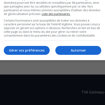
que près de la moitié des effectifs devront être
données) pourront être stockées et consultées par 66 partenaires, ainsi
que partagées avec lui, ou utilisées spécifiquement par ce site. Nos
Pontiac.
partenaires et nous-mêmes sommes susceptibles d'utiliser des données
de géolocalisation précises.
Liste des partenaires.
 ont déjà intégré leur caserne locale et
Certains fournisseurs sont susceptibles de traiter vos données à
es pompiers d’expérience.
caractère personnel sur la base de l'intérêt légitime. Vous pouvez vous y
sur la Côte-Nord, a été lancée par la direction
opposer en gérant vos options ci-dessous. Recherchez un lien en bas de
cette page ou dans le menu du site pour gérer ou retirer votre
’incendie locaux.
consentement dans les paramètres des cookies et de confidentialité.
uire les coûts pour les municipalités, la
scolaire.
Gérer vos préférences
Autoriser
certificat lundi soir.
TVA Gatineau