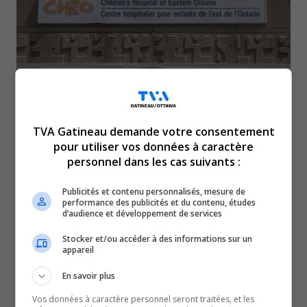
Coup dur pour la Fondation du CHEO : Un ex-employé est
soupçonné d’avoir détourné des fonds liés à des
TVA Gatineau demande votre consentement
pour utiliser vos données à caractère
événements communautaires.
personnel dans les cas suivants :
L’alerte a été donnée par un organisateur qui a remarqué
des irrégularités, mais le montant floué n’est pas encore
Publicités et contenu personnalisés, mesure de
performance des publicités et du contenu, études
connu.
d’audience et développement de services
Une plainte a aussi été déposée auprès de la police
Stocker et/ou accéder à des informations sur un
d’Ottawa et de l’assureur.
appareil
Les sommes visées proviendraient notamment
En savoir plus
d’activités comme des lave-autos et des ventes de
Vos données à caractère personnel seront traitées, et les
garage organisées au profit du CHEO.