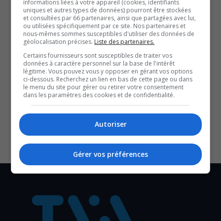
informations liées à votre appareil (cookies, identifiants
Cette affaire éclate alors que la Fondation mène une
uniques et autres types de données) pourront être stockées
et consultées par 66 partenaires, ainsi que partagées avec lui,
campagne historique pour amasser 220 millions de
ou utilisées spécifiquement par ce site. Nos partenaires et
nous-mêmes sommes susceptibles d'utiliser des données de
dollars.
géolocalisation précises.
Liste des partenaires.
La Fondation assure avoir lancé une enquête interne
Certains fournisseurs sont susceptibles de traiter vos
données à caractère personnel sur la base de l'intérêt
rapidement, mandaté un avocat et fait appel à un firme
légitime. Vous pouvez vous y opposer en gérant vos options
externe.
ci-dessous. Recherchez un lien en bas de cette page ou dans
le menu du site pour gérer ou retirer votre consentement
SOUTENIR NOS MÉDIAS, C’EST PROTÉGER NOTRE
dans les paramètres des cookies et de confidentialité.
CULTURE ET NOTRE ÉCONOMIE
Autoriser
Gérer vos préférences