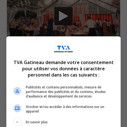
e
Pour sa 29
édition qui se déroule du 29 juillet
TVA Gatineau demande votre consentement
au 15 août, les Grands Feux lancent « Goûter le
pour utiliser vos données à caractère
personnel dans les cas suivants :
ciel », une expérience immersive,
gastronomique et intime mettant en valeur des
Publicités et contenu personnalisés, mesure de
performance des publicités et du contenu, études
chefs locaux qui prépareront des bouchées pour
d’audience et développement de services
complémenter l’expérience des Feux. Tous les
Stocker et/ou accéder à des informations sur un
appareil
détails :
Goûter le ciel • Grands Feux du Casino
En savoir plus
Lac-Leamy
.