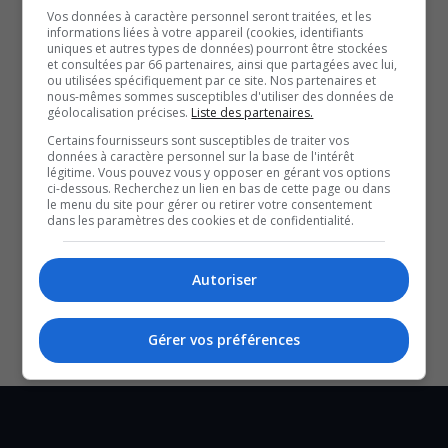
À lire aussi :
Vos données à caractère personnel seront traitées, et les
informations liées à votre appareil (cookies, identifiants
Les Grands Feux du Casino Lac-Leamy sont de retour
uniques et autres types de données) pourront être stockées
et consultées par 66 partenaires, ainsi que partagées avec lui,
pour une 29e édition
ou utilisées spécifiquement par ce site. Nos partenaires et
Buckingham s’anime pour les Fêtes du parvis
nous-mêmes sommes susceptibles d'utiliser des données de
géolocalisation précises.
Liste des partenaires.
Le Festival Franco-Ontarien dévoile sa
Certains fournisseurs sont susceptibles de traiter vos
programmation
données à caractère personnel sur la base de l'intérêt
légitime. Vous pouvez vous y opposer en gérant vos options
Avec les renseignements de Stéphanie Salomon.
ci-dessous. Recherchez un lien en bas de cette page ou dans
YouT
X
le menu du site pour gérer ou retirer votre consentement
dans les paramètres des cookies et de confidentialité.
SOUTENIR NOS MÉDIAS, C’EST PROTÉGER NOTRE
CULTURE ET NOTRE ÉCONOMIE
Autoriser
Gérer vos préférences