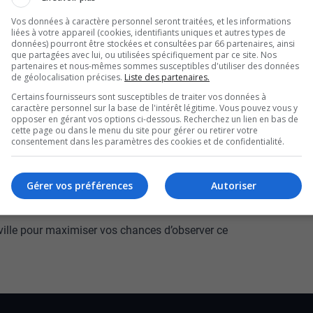
e poursuivra jusqu’à vendredi matin.
Vos données à caractère personnel seront traitées, et les informations
liées à votre appareil (cookies, identifiants uniques et autres types de
solaire observée mercredi. Lorsque ces
données) pourront être stockées et consultées par 66 partenaires, ainsi
lles interagissent avec l’atmosphère, provoquant
que partagées avec lui, ou utilisées spécifiquement par ce site. Nos
partenaires et nous-mêmes sommes susceptibles d'utiliser des données
de géolocalisation précises.
Liste des partenaires.
ario et même certaines parties des États-Unis
Certains fournisseurs sont susceptibles de traiter vos données à
caractère personnel sur la base de l'intérêt légitime. Vous pouvez vous y
ne experte de l’Agence Spatiale Canadienne, ce
opposer en gérant vos options ci-dessous. Recherchez un lien en bas de
cette page ou dans le menu du site pour gérer ou retirer votre
s en raison du cycle magnétique du Soleil, qui
consentement dans les paramètres des cookies et de confidentialité.
les aurores boréales plus courantes.
r à ce spectacle hier, pas de panique.
Gérer vos préférences
Autoriser
 en vigueur, laissant la possibilité d’observer
 ville pour maximiser vos chances d’observer ce