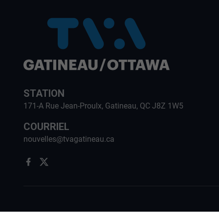
STATION
171-A Rue Jean-Proulx, Gatineau, QC J8Z 1W5
COURRIEL
nouvelles@tvagatineau.ca