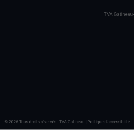
TVA Gatineau
©
2026
Tous droits révervés -
TVA Gatineau
|
Politique d'accessibilité