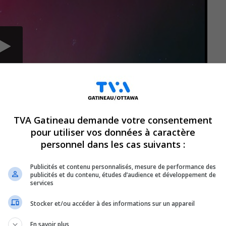
TVA Gatineau demande votre consentement
pour utiliser vos données à caractère
personnel dans les cas suivants :
Publicités et contenu personnalisés, mesure de performance des
publicités et du contenu, études d’audience et développement de
itants de la région de l’Outaouais ont eu la
services
onnel : des aurores boréales ont illuminé
Stocker et/ou accéder à des informations sur un appareil
orage géomagnétique majeur, averti par Météo
En savoir plus