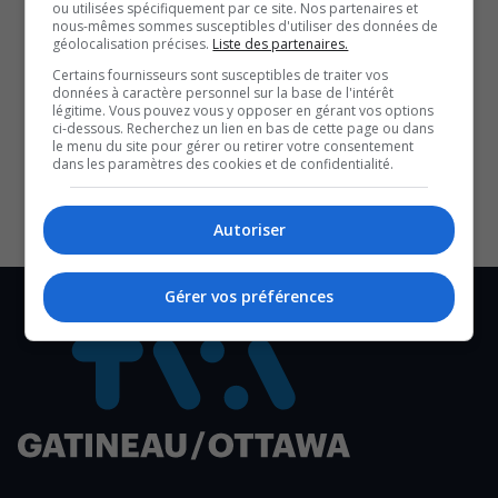
ou utilisées spécifiquement par ce site. Nos partenaires et
restitution des objets d’art africains, question
nous-mêmes sommes susceptibles d'utiliser des données de
brûlante au cœur des débats sur l’identité et la
géolocalisation précises.
Liste des partenaires.
justice historique.
Certains fournisseurs sont susceptibles de traiter vos
données à caractère personnel sur la base de l'intérêt
légitime. Vous pouvez vous y opposer en gérant vos options
SOUTENIR NOS MÉDIAS, C’EST PROTÉGER NOTRE
ci-dessous. Recherchez un lien en bas de cette page ou dans
CULTURE ET NOTRE ÉCONOMIE
le menu du site pour gérer ou retirer votre consentement
dans les paramètres des cookies et de confidentialité.
Autoriser
Gérer vos préférences