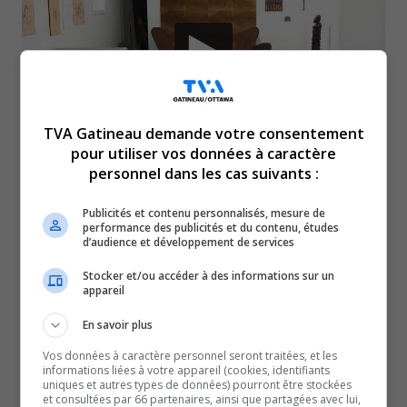
TVA Gatineau demande votre consentement
pour utiliser vos données à caractère
personnel dans les cas suivants :
Au Centre d’art contemporain de l’Outaouais, le
Mois de l’histoire des Noirs devient un espace de
Publicités et contenu personnalisés, mesure de
performance des publicités et du contenu, études
dialogue entre passé et présent. À travers des
d’audience et développement de services
œuvres inspirées des traditions africaines et des
Stocker et/ou accéder à des informations sur un
réalités migratoires, l’exposition interroge la
appareil
mémoire et la transmission culturelle. L’artiste Komi
En savoir plus
Seshie, notamment, met en lumière les parcours
Vos données à caractère personnel seront traitées, et les
périlleux des migrants en quête d’une vie meilleure.
informations liées à votre appareil (cookies, identifiants
uniques et autres types de données) pourront être stockées
Dimanche prochain, une conférence abordera la
et consultées par 66 partenaires, ainsi que partagées avec lui,