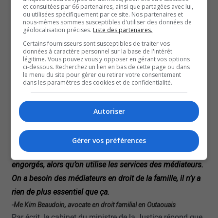
-Claudine Cusson, présidente de l’Association des médiateurs
et consultées par 66 partenaires, ainsi que partagées avec lui,
ou utilisées spécifiquement par ce site. Nos partenaires et
familiaux du Québec
nous-mêmes sommes susceptibles d'utiliser des données de
L’Association des avocats en droit familial de l’Outaouais
géolocalisation précises.
Liste des partenaires.
appuie les médiateurs de l’État dans leurs revendications
Certains fournisseurs sont susceptibles de traiter vos
données à caractère personnel sur la base de l'intérêt
puisque eux-mêmes ne sont pas en mesure de déposer
légitime. Vous pouvez vous y opposer en gérant vos options
ci-dessous. Recherchez un lien en bas de cette page ou dans
les certificats nécessaires afin de poursuivre les
le menu du site pour gérer ou retirer votre consentement
dans les paramètres des cookies et de confidentialité.
démarches judiciaires. D’ailleurs, la grande majorité des
dossiers, liés par exemple à la garde d’enfants, vont en
médiation et permettent souvent d’éviter la tenue d’un
Autoriser
procès.
C’est fort simple. Nous autres, sans médiation, tout
Gérer vos préférences
tombe à l’eau. Ça marche plus là. Les tribunaux sont déjà
engorgés, alors qu’on utilise les services des médiateurs.
On a besoin des médiateurs en droit de la famille, il n’y a
rien de plus essentiel que ça.
-Me Kim Beaudoin, avocate en droit familial en Outaouais
Par écrit, le cabinet du ministre de la Justice répond que