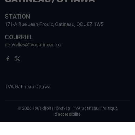
STATION
171-A Rue Jean-Proulx, Gatineau, QC J8Z 1W5
COURRIEL
nouvelles@tvagatineau.ca
TVA Gatineau-Ottawa
©
2026
Tous droits révervés -
TVA Gatineau
|
Politique
d'accessibilité