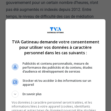
gouvernement pour un certain nombre d’heures, n’ont
pas été augmentés ni indexés depuis 2012. Entre
temps, le niveau de difficulté des cas de médiation
s’accentue et les séances d’information sur la parentalité
sont compromises.
L’Association des médiateurs familiaux du Québec, qui
TVA Gatineau demande votre consentement
se dit à court d’options, recommande donc à contrecœur
pour utiliser vos données à caractère
de se rediriger vers le privé et de facturer leurs propres
personnel dans les cas suivants :
honoraires. La présidente de l’Association interpelle le
Publicités et contenu personnalisés, mesure de
ministre de la Justice, tout en soulignant que les
performance des publicités et du contenu, études
d’audience et développement de services
médiateurs n’ont plus les moyens économiques
d’attendre.
Stocker et/ou accéder à des informations sur un
appareil
On en est au stade que, pour éviter une hémorragie
complète, on leur demande d’au moins rester au privé et
En savoir plus
de tout faire ce qu’ils peuvent pour continuer de
Vos données à caractère personnel seront traitées, et les
informations liées à votre appareil (cookies, identifiants
conserver leur expertise.
uniques et autres types de données) pourront être stockées