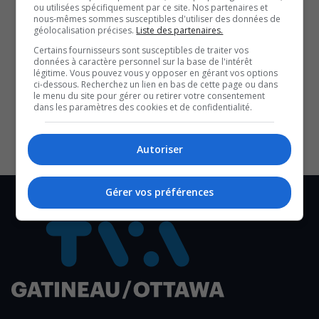
ou utilisées spécifiquement par ce site. Nos partenaires et
au dimanche, de 10h à 16h, et jusqu’à 19h les jeudis.
nous-mêmes sommes susceptibles d'utiliser des données de
géolocalisation précises.
Liste des partenaires.
Des mesures de sécurité ont été mises en place et les
Certains fournisseurs sont susceptibles de traiter vos
billets peuvent être réservés en ligne.
données à caractère personnel sur la base de l'intérêt
légitime. Vous pouvez vous y opposer en gérant vos options
SOUTENIR NOS MÉDIAS, C’EST PROTÉGER NOTRE
ci-dessous. Recherchez un lien en bas de cette page ou dans
CULTURE ET NOTRE ÉCONOMIE
le menu du site pour gérer ou retirer votre consentement
dans les paramètres des cookies et de confidentialité.
Autoriser
Gérer vos préférences