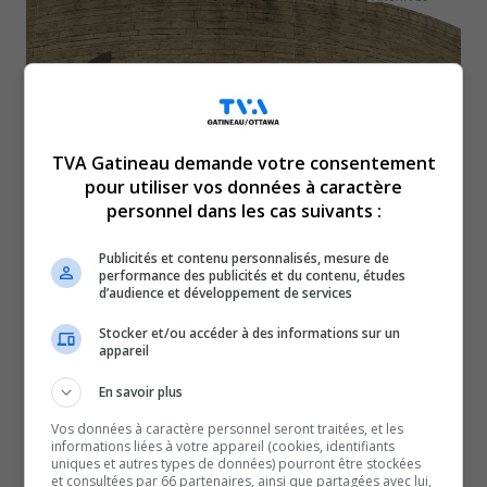
TVA Gatineau demande votre consentement
pour utiliser vos données à caractère
personnel dans les cas suivants :
Publicités et contenu personnalisés, mesure de
Le Musée canadien de l’histoire et le Musée canadien de
performance des publicités et du contenu, études
la guerre doivent repousser leur réouverture en raison de
d’audience et développement de services
la manifestation à Ottawa.
Stocker et/ou accéder à des informations sur un
appareil
C’est l’impact du convoi sur la circulation qui
rend l’accès difficile aux sites.
En savoir plus
Ils rouvriront leurs portes au public le mercredi 9 février,
Vos données à caractère personnel seront traitées, et les
soit une semaine plus tard que prévu.
informations liées à votre appareil (cookies, identifiants
uniques et autres types de données) pourront être stockées
Dès le 9 février, les Musées seront ouverts du mercredi
et consultées par 66 partenaires, ainsi que partagées avec lui,