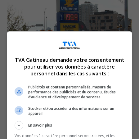
TVA Gatineau demande votre consentement
pour utiliser vos données à caractère
personnel dans les cas suivants :
La majorité des stations-service à Gatineau
affichent un prix de 1,99 $ le litre d’essence
Publicités et contenu personnalisés, mesure de
performance des publicités et du contenu, études
ordinaire au matin du 5 mai, alors que le prix
d’audience et développement de services
réaliste, selon l’indice de CAA-Québec, est de
Stocker et/ou accéder à des informations sur un
appareil
1,92 $. Quelques endroits offrent encore un prix
En savoir plus
sous la barre du 1,80 $.
Vos données à caractère personnel seront traitées, et les
À lire aussi :