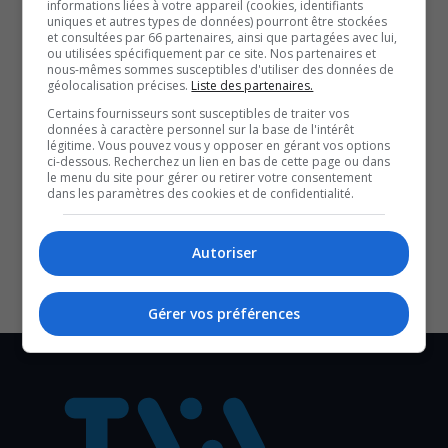
informations liées à votre appareil (cookies, identifiants
Suspension de la taxe d’accise fédérale sur l’essence
uniques et autres types de données) pourront être stockées
et consultées par 66 partenaires, ainsi que partagées avec lui,
Conflit en Iran | Des hausses constantes du prix de
ou utilisées spécifiquement par ce site. Nos partenaires et
nous-mêmes sommes susceptibles d'utiliser des données de
l’essence attendues
géolocalisation précises.
Liste des partenaires.
Régie Essence Québec, la nouvelle carte interactive
Certains fournisseurs sont susceptibles de traiter vos
sur le prix de l’essence
données à caractère personnel sur la base de l'intérêt
YouT
X
légitime. Vous pouvez vous y opposer en gérant vos options
ci-dessous. Recherchez un lien en bas de cette page ou dans
le menu du site pour gérer ou retirer votre consentement
SOUTENIR NOS MÉDIAS, C’EST PROTÉGER NOTRE
dans les paramètres des cookies et de confidentialité.
CULTURE ET NOTRE ÉCONOMIE
Autoriser
Gérer vos préférences