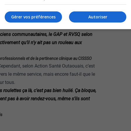
mois dernier et invite les patients à s’inscrire
er une recrudescence de l’achalandage dans les
Gérer vos préférences
Autoriser
 que les services en amont sont au rendez-vous
maciens communautaires, le GAP et RVSQ selon
ectivement qu’il n’y ait pas un rouleau aux
professionnels et de la pertinence clinique au CISSSO
 Cependant, selon Action Santé Outaouais, c’est
vers le même service, mais encore faut-il que le
ur tous.
 roulettes ça là, c’est pas bien huilé. Ça bloque,
ivent pas à avoir rendez-vous, même s’ils sont
is