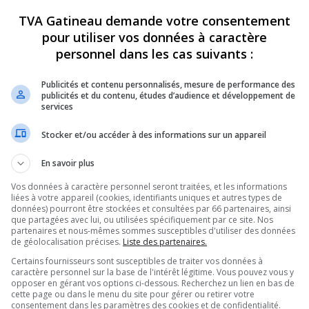
het d’accès à la première ligne (GAP) pour
TVA Gatineau demande votre consentement
pour utiliser vos données à caractère
ert, le GAP n’existait pas, c’était plutôt des
personnel dans les cas suivants :
, elle devait prendre en charge au moins 20
e.
Publicités et contenu personnalisés, mesure de performance des
publicités et du contenu, études d’audience et développement de
a santé, dont l’objectif est de désengorger les
services
s différents spécialistes pour libérer les
Stocker et/ou accéder à des informations sur un appareil
 contactant le 811, en fonction de votre
vous avec une clinique comme Médigo, soit
En savoir plus
 soit un pharmacien ou un optométriste, par
Vos données à caractère personnel seront traitées, et les informations
liées à votre appareil (cookies, identifiants uniques et autres types de
données) pourront être stockées et consultées par 66 partenaires, ainsi
lus de 20 000 patients sans rendez-vous
que partagées avec lui, ou utilisées spécifiquement par ce site. Nos
partenaires et nous-mêmes sommes susceptibles d'utiliser des données
médecin de famille directement au GMF. Et à ça
de géolocalisation précises.
Liste des partenaires.
P.
Certains fournisseurs sont susceptibles de traiter vos données à
caractère personnel sur la base de l'intérêt légitime. Vous pouvez vous y
de Médigo, d’où la décision de se concentrer
opposer en gérant vos options ci-dessous. Recherchez un lien en bas de
cette page ou dans le menu du site pour gérer ou retirer votre
consentement dans les paramètres des cookies et de confidentialité.