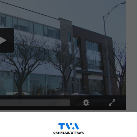
lins de l’Outaouais. La clinique Médigo met
ter du 1er avril. Les patients devront