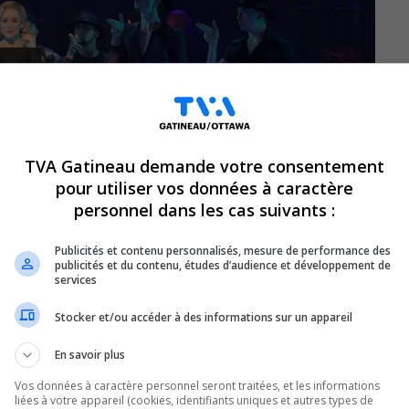
TVA Gatineau demande votre consentement
pour utiliser vos données à caractère
personnel dans les cas suivants :
Publicités et contenu personnalisés, mesure de performance des
publicités et du contenu, études d’audience et développement de
services
Stocker et/ou accéder à des informations sur un appareil
 comédie musicale Chicago s’installe
amy, où elle brille de scandale, de
En savoir plus
andes voix de la scène québécoise, Véronic
Vos données à caractère personnel seront traitées, et les informations
liées à votre appareil (cookies, identifiants uniques et autres types de
promet des soirées électrisantes. Pour