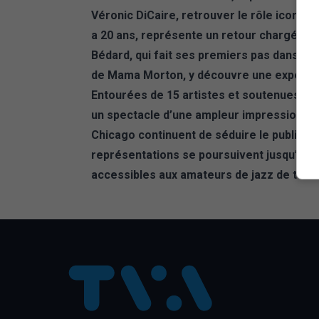
Véronic DiCaire, retrouver le rôle iconique 
a 20 ans, représente un retour chargé d’é
Bédard, qui fait ses premiers pas dans l’u
de Mama Morton, y découvre une expérienc
Entourées de 15 artistes et soutenues par
un spectacle d’une ampleur impressionnant
Chicago continuent de séduire le public g
représentations se poursuivent jusqu’au 
accessibles aux amateurs de jazz de tous