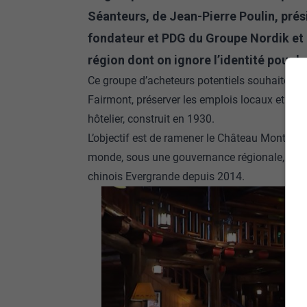
Séanteurs, de Jean-Pierre Poulin, pré
fondateur et PDG du Groupe Nordik et 
région dont on ignore l’identité pour 
Ce groupe d’acheteurs potentiels souhaite mai
Fairmont, préserver les emplois locaux et mod
hôtelier, construit en 1930.
L’objectif est de ramener le Château Montebel
monde, sous une gouvernance régionale, lui qu
chinois Evergrande depuis 2014.