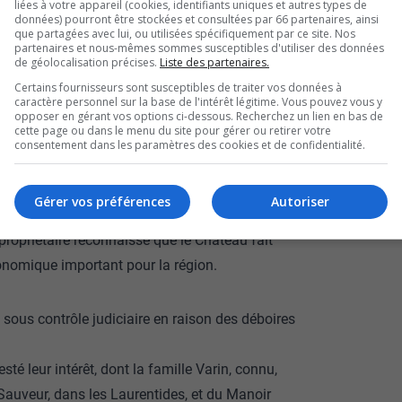
liées à votre appareil (cookies, identifiants uniques et autres types de
données) pourront être stockées et consultées par 66 partenaires, ainsi
que partagées avec lui, ou utilisées spécifiquement par ce site. Nos
partenaires et nous-mêmes sommes susceptibles d'utiliser des données
de géolocalisation précises.
Liste des partenaires.
Certains fournisseurs sont susceptibles de traiter vos données à
caractère personnel sur la base de l'intérêt légitime. Vous pouvez vous y
opposer en gérant vos options ci-dessous. Recherchez un lien en bas de
cette page ou dans le menu du site pour gérer ou retirer votre
consentement dans les paramètres des cookies et de confidentialité.
des personnes de la région, et plusieurs sont
Gérer vos préférences
Autoriser
er.
propriétaire reconnaisse que le Château fait
conomique important pour la région.
 sous contrôle judiciaire en raison des déboires
té leur intérêt, dont la famille Varin, connu,
-Sauveur, dans les Laurentides, et du Manoir