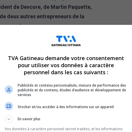
sident de Devcore, de Martin Paquette,
de deux autres entrepreneurs de la
le moment.
ntenir le partenariat avec la bannière
erniser les installations du complexe
TVA Gatineau demande votre consentement
lo, le plus grand château en bois rond du
pour utiliser vos données à caractère
i est la propriété du géant de l’immobilier
personnel dans les cas suivants :
Publicités et contenu personnalisés, mesure de performance des
publicités et du contenu, études d’audience et développement de
services
Stocker et/ou accéder à des informations sur un appareil
En savoir plus
Vos données à caractère personnel seront traitées, et les informations