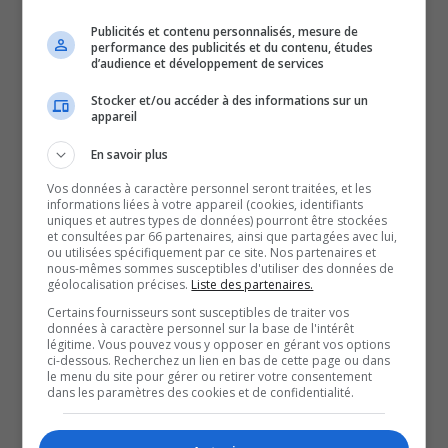
000 citoyens.
Publicités et contenu personnalisés, mesure de
performance des publicités et du contenu, études
Le projet comprend notamment l’ajout d’un bassin de
d’audience et développement de services
contact à l’ozone, une technologie qui permettra
Stocker et/ou accéder à des informations sur un
d’améliorer davantage la qualité de l’eau traitée en
appareil
éliminant certaines bactéries.
En savoir plus
Malgré l’ampleur du chantier, la Ville assure que les
Vos données à caractère personnel seront traitées, et les
opérations se déroulent sans impact sur le service aux
informations liées à votre appareil (cookies, identifiants
uniques et autres types de données) pourront être stockées
résidents grâce à une planification rigoureuse.
et consultées par 66 partenaires, ainsi que partagées avec lui,
L’usine de Gatineau est la dernière des quatre usines
ou utilisées spécifiquement par ce site. Nos partenaires et
nous-mêmes sommes susceptibles d'utiliser des données de
municipales à être modernisée.
géolocalisation précises.
Liste des partenaires.
À lire aussi :
Certains fournisseurs sont susceptibles de traiter vos
données à caractère personnel sur la base de l'intérêt
Gatineau amorce une saison chargée de travaux –
légitime. Vous pouvez vous y opposer en gérant vos options
ci-dessous. Recherchez un lien en bas de cette page ou dans
TVA Gatineau
le menu du site pour gérer ou retirer votre consentement
Fermeture complète du centre aquatique Paul-
dans les paramètres des cookies et de confidentialité.
Pelletier pour des travaux de mise aux normes et de
décarbonation – TVA Gatineau