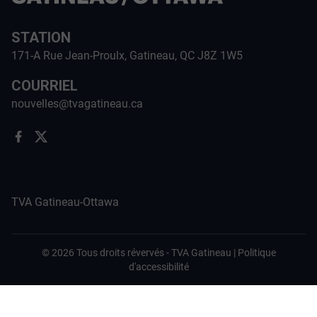
STATION
171-A Rue Jean-Proulx, Gatineau, QC J8Z 1W5
COURRIEL
nouvelles@tvagatineau.ca
TVA Gatineau-Ottawa
©
2026
Tous droits révervés -
TVA Gatineau
|
Politique
d'accessibilité