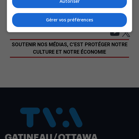
Autoriser
47 unités de logements sociaux inaugurés à Gatineau
– TVA Gatineau
Gérer vos préférences
Avec les renseignements de Marika Gauthier.
YouT
X
SOUTENIR NOS MÉDIAS, C’EST PROTÉGER NOTRE
CULTURE ET NOTRE ÉCONOMIE