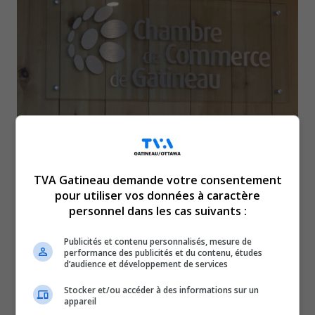
Près de la moitié des demandes de permis d’études
aux étudiants étrangers en sol québécois sont
TVA Gatineau demande votre consentement
refusées par le gouvernement fédéral, selon des
pour utiliser vos données à caractère
chiffres présentés jeudi lors d’un déjeuner de la
personnel dans les cas suivants :
Chambre de commerce de Gatineau.
Publicités et contenu personnalisés, mesure de
Une situation qui inquiète l’organisme, qui voit une main-
performance des publicités et du contenu, études
d’audience et développement de services
d’œuvre intéressante glisser entre les doigts des
employeurs.
Stocker et/ou accéder à des informations sur un
appareil
L’accueil d’étudiant permettrait d’attirer des