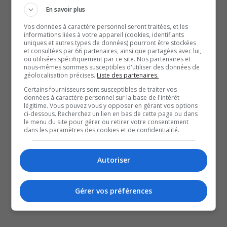
francophones dans la région et augmenterait les
En savoir plus
chances qu’ils restent ici.
Vos données à caractère personnel seront traitées, et les
La Chambre de commerce souhaite que le fédéral
informations liées à votre appareil (cookies, identifiants
uniques et autres types de données) pourront être stockées
prenne action rapidement pour diminuer ses refus.
et consultées par 66 partenaires, ainsi que partagées avec lui,
ou utilisées spécifiquement par ce site. Nos partenaires et
Ce qu’on cherche nous à avoir au Québec, c’est une
nous-mêmes sommes susceptibles d'utiliser des données de
géolocalisation précises.
Liste des partenaires.
immigration qui est jeune, qui est scolarisée. Et en plus
Certains fournisseurs sont susceptibles de traiter vos
de ça, ces gens-là, s’ils viennent au Québec pour faire des
données à caractère personnel sur la base de l'intérêt
études supérieures, bien nécessairement il va déjà avoir
légitime. Vous pouvez vous y opposer en gérant vos options
ci-dessous. Recherchez un lien en bas de cette page ou dans
ce processus d’intégration.
le menu du site pour gérer ou retirer votre consentement
dans les paramètres des cookies et de confidentialité.
-Stéphane Bisson, président de la Chambre de commerce de
Gatineau
Autoriser
SOUTENIR NOS MÉDIAS, C’EST PROTÉGER NOTRE
CULTURE ET NOTRE ÉCONOMIE
Gérer vos préférences