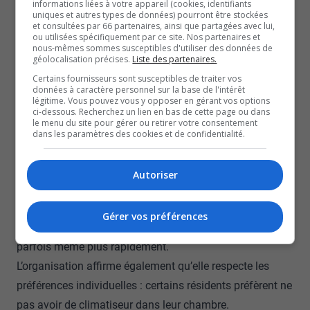
informations liées à votre appareil (cookies, identifiants
uniques et autres types de données) pourront être stockées
Conseil pour la protection des malades, par la voix de
et consultées par 66 partenaires, ainsi que partagées avec lui,
son président Paul Brunet, estime que les établissements
ou utilisées spécifiquement par ce site. Nos partenaires et
nous-mêmes sommes susceptibles d'utiliser des données de
doivent faire preuve de plus de rigueur.
géolocalisation précises.
Liste des partenaires.
Un gestionnaire qui ne sort pas de son bureau climatisé
Certains fournisseurs sont susceptibles de traiter vos
données à caractère personnel sur la base de l'intérêt
pour aller demander aux gens ce qu’ils préfèrent, c’est un
légitime. Vous pouvez vous y opposer en gérant vos options
ci-dessous. Recherchez un lien en bas de cette page ou dans
lâche. Est-ce qu’on vous demande si vous voulez du
le menu du site pour gérer ou retirer votre consentement
chauffage l’hiver ? Non. Alors pourquoi la climatisation
dans les paramètres des cookies et de confidentialité.
serait facultative ?
Paul Brunet, Président du Conseil pour la protection des malades
Autoriser
Le CISSSO assure de son côté que les besoins des
résidents sont pris au sérieux. Les demandes d’appareils
Gérer vos préférences
sont généralement traitées dans un délai de 48 heures,
parfois même plus rapidement.
L’organisation affirme également qu’elle respecte les
préférences individuelles : certains résidents préfèrent ne
pas avoir de climatiseur dans leur chambre.