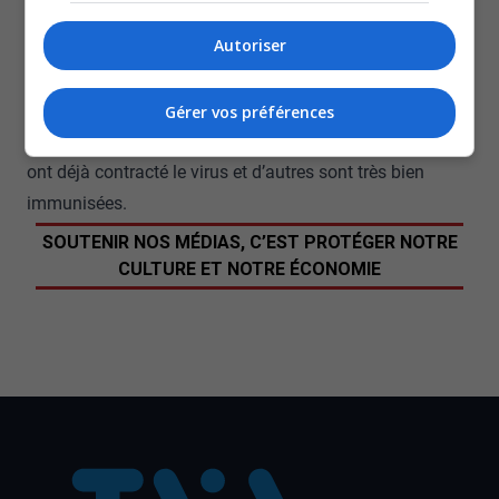
-Dr Donald Vinh, microbiologiste-infectiologue, Centre universitaire de santé
Autoriser
McGill
Lors du point de presse, le Dr Boileau a mentionné qu’il
ne croit pas qu’il risque d’y avoir une autre vague
Gérer vos préférences
importante de la COVID-19, puisque plusieurs personnes
ont déjà contracté le virus et d’autres sont très bien
immunisées.
SOUTENIR NOS MÉDIAS, C’EST PROTÉGER NOTRE
CULTURE ET NOTRE ÉCONOMIE