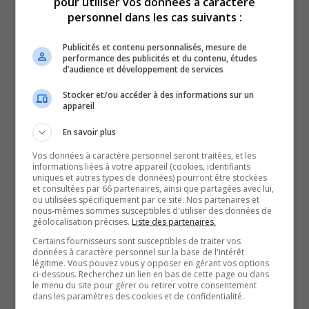
pour utiliser vos données à caractère
de faciliter l’apprentissage et la socialisation des jeunes.
personnel dans les cas suivants :
Des assouplissements qui sont possibles, selon le
Publicités et contenu personnalisés, mesure de
docteur Boileau, puisque la situation évolue bien.
performance des publicités et du contenu, études
Par contre, cette mesure ne fait pas consensus dans le
d’audience et développement de services
milieu scientifique.
Stocker et/ou accéder à des informations sur un
appareil
« Pour l’instant, avec les mesures que nous avons, même
si on est encore en hiver, il n’y a pas d’indications à court
En savoir plus
terme d’un danger potentiel, qu’il y ait un retour en arrière.
Vos données à caractère personnel seront traitées, et les
Je vois ça très positif, les nouvelles d’aujourd’hui ».
informations liées à votre appareil (cookies, identifiants
uniques et autres types de données) pourront être stockées
-Marc Hamilton, microbiologiste et président de Eurofins-EnvironeX
et consultées par 66 partenaires, ainsi que partagées avec lui,
ou utilisées spécifiquement par ce site. Nos partenaires et
« Ça ne semble pas être basé sur des données
nous-mêmes sommes susceptibles d'utiliser des données de
géolocalisation précises.
Liste des partenaires.
scientifiques. C’est quoi notre dernière ligne de
Certains fournisseurs sont susceptibles de traiter vos
protection? Le masque! Et on vient de l’enlever, donc
données à caractère personnel sur la base de l'intérêt
qu’est-ce qu’on permet vraiment, c’est que le virus se
légitime. Vous pouvez vous y opposer en gérant vos options
ci-dessous. Recherchez un lien en bas de cette page ou dans
propage et on va croiser les doigts que ça ne va pas être
le menu du site pour gérer ou retirer votre consentement
dans les paramètres des cookies et de confidentialité.
quelque chose de trop grave ».