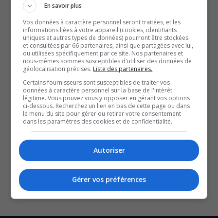
En savoir plus
journée!
Vos données à caractère personnel seront traitées, et les
À lire aussi :
informations liées à votre appareil (cookies, identifiants
GatinApp, une nouvelle application qui réunit toutes
uniques et autres types de données) pourront être stockées
et consultées par 66 partenaires, ainsi que partagées avec lui,
les activités en un seul endroit
ou utilisées spécifiquement par ce site. Nos partenaires et
nous-mêmes sommes susceptibles d'utiliser des données de
Levez les yeux et découvrez l’art public grâce au
géolocalisation précises.
Liste des partenaires.
Sentier culturel
Certains fournisseurs sont susceptibles de traiter vos
Plusieurs établissements fermés pour la fête du
données à caractère personnel sur la base de l'intérêt
légitime. Vous pouvez vous y opposer en gérant vos options
Canada
ci-dessous. Recherchez un lien en bas de cette page ou dans
le menu du site pour gérer ou retirer votre consentement
Avec les renseignements de Stéphanie Salomon.
dans les paramètres des cookies et de confidentialité.
YouT
X
SOUTENIR NOS MÉDIAS, C’EST PROTÉGER NOTRE
Autoriser
CULTURE ET NOTRE ÉCONOMIE
Gérer vos préférences