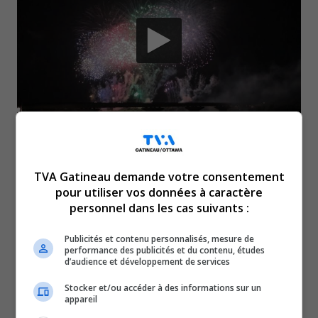
Prestations musicales, discours de personnes
influentes, structures gonflables, changement
TVA Gatineau demande votre consentement
pour utiliser vos données à caractère
de la garde et encore plus d’activités vous
personnel dans les cas suivants :
attendent, réparties sur quatre sites différents :
les Plaines LeBreton, la colline du Parlement,
Publicités et contenu personnalisés, mesure de
performance des publicités et du contenu, études
devant l’édifice de la Cour suprême et dans le
d’audience et développement de services
Vieux-Hull. Et le transport en commun de
Stocker et/ou accéder à des informations sur un
appareil
Gatineau et d’Ottawa est gratuit toute la