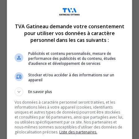
d’appartenance.
Plusieurs parents décrivent une situation
émotionnellement difficile pour leurs enfants, qui vivent
TVA Gatineau demande votre consentement
ce bouleversement comme une perte brutale.
pour utiliser vos données à caractère
La décision, annoncée sans préavis officiel selon
personnel dans les cas suivants :
certains parents, a également surpris les élus
municipaux et la préfète de la MRC de la Vallée-de-la-
Publicités et contenu personnalisés, mesure de
performance des publicités et du contenu, études
Gatineau. Aucun d’entre eux n’aurait été consulté avant
d’audience et développement de services
l’annonce, ce qui soulève des critiques sur la manière
Stocker et/ou accéder à des informations sur un
dont le dossier a été géré.
appareil
Le Centre de services scolaires des Hauts-Bois-de-
En savoir plus
l’Outaouais justifie ce changement par une situation
Vos données à caractère personnel seront traitées, et les
hors de son contrôle, précisant qu’il travaille à
informations liées à votre appareil (cookies, identifiants
uniques et autres types de données) pourront être stockées
réorganiser les services dans le but de préserver la
et consultées par 66 partenaires, ainsi que partagées avec lui,
ou utilisées spécifiquement par ce site. Nos partenaires et
réussite scolaire des élèves concernés.
nous-mêmes sommes susceptibles d'utiliser des données de
De son côté, le député Robert Bussière affirme avoir
géolocalisation précises.
Liste des partenaires.