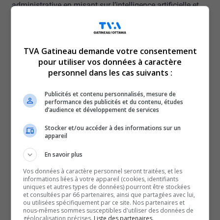
administrative en misant sur l’intelligence artificielle et
sur l’attrition naturelle afin d’accroître la productivité et
de réduire les coûts.
Mais cette annonce suscite de vives inquiétudes dans la
TVA Gatineau demande votre consentement
région de la capitale nationale, où près de la moitié des
pour utiliser vos données à caractère
personnel dans les cas suivants :
fonctionnaires fédéraux sont employés.
Le maire d’Ottawa, Mark Sutcliffe, estime que les
Publicités et contenu personnalisés, mesure de
répercussions locales pourraient être considérables.
performance des publicités et du contenu, études
d’audience et développement de services
«
Ce sont des membres de la communauté qui risquent
Stocker et/ou accéder à des informations sur un
de perdre leur gagne-pain. Il est essentiel que le
appareil
gouvernement fédéral travaille avec la Ville pour élaborer
En savoir plus
un plan de transition et soutenir l’économie locale
», a-t-il
déclaré.
Vos données à caractère personnel seront traitées, et les
informations liées à votre appareil (cookies, identifiants
Le Regroupement des gens d’affaires de la capitale
uniques et autres types de données) pourront être stockées
et consultées par 66 partenaires, ainsi que partagées avec lui,
nationale et la Chambre de commerce de Gatineau
ou utilisées spécifiquement par ce site. Nos partenaires et
nous-mêmes sommes susceptibles d'utiliser des données de
redoutent aussi des retombées négatives pour les PME,
géolocalisation précises.
Liste des partenaires.