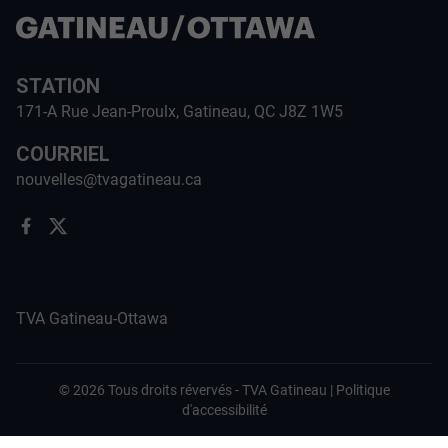
STATION
171-A Rue Jean-Proulx, Gatineau, QC J8Z 1W5
COURRIEL
nouvelles@tvagatineau.ca
TVA Gatineau-Ottawa
©
2026
Tous droits révervés -
TVA Gatineau
|
Politique
d'accessibilité