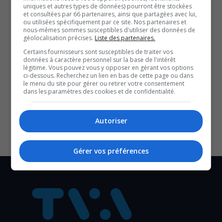
beaucoup plus grande, constate Maxime Brault, directeur
uniques et autres types de données) pourront être stockées
et consultées par 66 partenaires, ainsi que partagées avec lui,
de la recherche pour la Société de l’assurance automobile
ou utilisées spécifiquement par ce site. Nos partenaires et
du Québec. On parle de 40 % des décès qui étaient soi
nous-mêmes sommes susceptibles d'utiliser des données de
géolocalisation précises.
Liste des partenaires.
des motocyclistes, un cyclomotoriste, un cycliste ou un
Certains fournisseurs sont susceptibles de traiter vos
piéton. C’est une préoccupation pour le Québec sur
données à caractère personnel sur la base de l'intérêt
légitime. Vous pouvez vous y opposer en gérant vos options
laquelle je pense qu’il faut agir les usagés vulnérables. »
ci-dessous. Recherchez un lien en bas de cette page ou dans
le menu du site pour gérer ou retirer votre consentement
SOUTENIR NOS MÉDIAS, C’EST PROTÉGER NOTRE
dans les paramètres des cookies et de confidentialité.
CULTURE ET NOTRE ÉCONOMIE
Autoriser
Gérer vos préférences