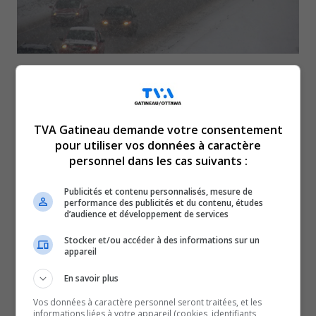
La Société de l’assurance automobile du Québec a
publié son bilan routier pour 2021.
En Outaouais, le nombre d’automobilistes décédés a
TVA Gatineau demande votre consentement
connu une baisse l’an dernier, pendant qu’il
pour utiliser vos données à caractère
augmentait dans le reste de la province. Toutefois, il y a
personnel dans les cas suivants :
eu beaucoup plus de blessés graves.
Publicités et contenu personnalisés, mesure de
Avec une hausse de 14%, la région connaît l’un des pires
performance des publicités et du contenu, études
d’audience et développement de services
résultats à ce chapitre au Québec. L’Outaouais a aussi vu
le nombre d’accidents impliquant de l’alcool grimper en
Stocker et/ou accéder à des informations sur un
appareil
2021. La SAAQ note également une recrudescence des
accidents impliquant des usagers plus à risques.
En savoir plus
« Chez les décès, la part des usagés vulnérable est
Vos données à caractère personnel seront traitées, et les
informations liées à votre appareil (cookies, identifiants