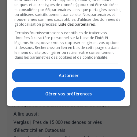
dernière, et l’atteinte des délais pour les déblaiements
uniques et autres types de données) pourront être stockées
et consultées par 66 partenaires, ainsi que partagées avec lui,
des rues et des trottoirs, dans 81 % et 98,5 % des cas
ou utilisées spécifiquement par ce site. Nos partenaires et
respectivement, témoignent de l’efficacité des opérations
nous-mêmes sommes susceptibles d'utiliser des données de
géolocalisation précises.
Liste des partenaires.
hivernales.
Certains fournisseurs sont susceptibles de traiter vos
Selon la Ville, les investissements dans les équipements
données à caractère personnel sur la base de l'intérêt
légitime. Vous pouvez vous y opposer en gérant vos options
ont porté fruit.
ci-dessous. Recherchez un lien en bas de cette page ou dans
le menu du site pour gérer ou retirer votre consentement
Statistiques de l’hiver 2025-2026 :
dans les paramètres des cookies et de confidentialité.
259 cm de neige, presque 30 cm au-dessus de la
moyenne des 15 dernières années, qui se situe à 228 cm
Autoriser
215 mm de pluie;
17 tempêtes de neige;
Gérer vos préférences
Trois tempêtes de verglas;
Une cinquantaine d’épisodes de gel et de dégel.
À lire aussi :
Verglas | Près de 15 000 résidences privées
d’électricité en Outaouais