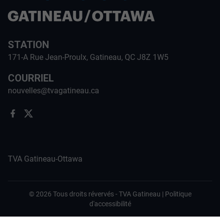
STATION
171-A Rue Jean-Proulx, Gatineau, QC J8Z 1W5
COURRIEL
nouvelles@tvagatineau.ca
TVA Gatineau-Ottawa
©
2026
Tous droits révervés -
TVA Gatineau
|
Politique
d'accessibilité