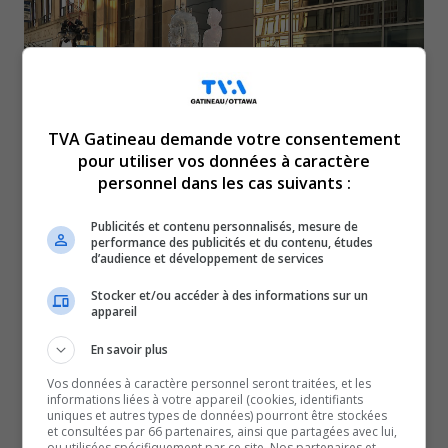
TVA Gatineau demande votre consentement
pour utiliser vos données à caractère
personnel dans les cas suivants :
Publicités et contenu personnalisés, mesure de
performance des publicités et du contenu, études
L’une des activités clés de Bal de neige est le
d’audience et développement de services
championnat de sculptures sur glace, Anabelle.
Stocker et/ou accéder à des informations sur un
C’est la 42e édition de ce championnat auquel des
appareil
sculpteurs de partout dans le monde participent.
En savoir plus
Ils doivent réaliser une sculpture de glace unique selon
Vos données à caractère personnel seront traitées, et les
une thématique bien précise. Un exercice
informations liées à votre appareil (cookies, identifiants
impressionnant, d’autant plus cette année, alors qu’ils
uniques et autres types de données) pourront être stockées
et consultées par 66 partenaires, ainsi que partagées avec lui,
ont eu un défi supplémentaire considérant que la météo
ou utilisées spécifiquement par ce site. Nos partenaires et