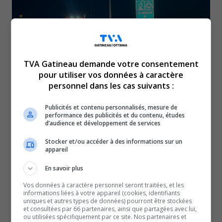
TVA Gatineau demande votre consentement
pour utiliser vos données à caractère
personnel dans les cas suivants :
Publicités et contenu personnalisés, mesure de
performance des publicités et du contenu, études
d’audience et développement de services
Un homme de 29 ans a été grièvement blessé après
un accident sur l’autoroute 50, jeudi.
Stocker et/ou accéder à des informations sur un
appareil
L’embardée est survenue vers 21h15 jeudi en direction
est de l’autoroute 50, à la hauteur du boulevard Maloney.
En savoir plus
Selon la Sûreté du Québec, le conducteur, qui était seul à
Vos données à caractère personnel seront traitées, et les
informations liées à votre appareil (cookies, identifiants
bord, a perdu le contrôle de sa voiture pour une raison
uniques et autres types de données) pourront être stockées
et consultées par 66 partenaires, ainsi que partagées avec lui,
qui demeure inconnue pour l’instant.
ou utilisées spécifiquement par ce site. Nos partenaires et