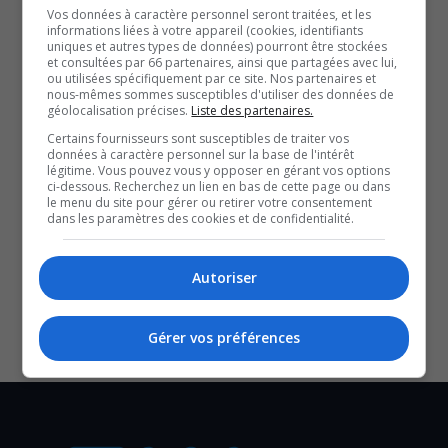
heures du couvre-feu, le conducteur de 20 ans a
Vos données à caractère personnel seront traitées, et les
informations liées à votre appareil (cookies, identifiants
mentionné qu’il se rendait chez sa copine.
uniques et autres types de données) pourront être stockées
et consultées par 66 partenaires, ainsi que partagées avec lui,
Le passager de 18 ans qui l’accompagnait, n’avait pas
ou utilisées spécifiquement par ce site. Nos partenaires et
nous-mêmes sommes susceptibles d'utiliser des données de
non plus de justification valable.
géolocalisation précises.
Liste des partenaires.
Les deux jeunes hommes ont reçu un constat de $1558
Certains fournisseurs sont susceptibles de traiter vos
pour le non-respect du couvre-feu.
données à caractère personnel sur la base de l'intérêt
légitime. Vous pouvez vous y opposer en gérant vos options
Le conducteur a aussi reçu une amende de 3500$ et 21
ci-dessous. Recherchez un lien en bas de cette page ou dans
le menu du site pour gérer ou retirer votre consentement
points d’inaptitude.
dans les paramètres des cookies et de confidentialité.
SOUTENIR NOS MÉDIAS, C’EST PROTÉGER NOTRE
CULTURE ET NOTRE ÉCONOMIE
Autoriser
Gérer vos préférences