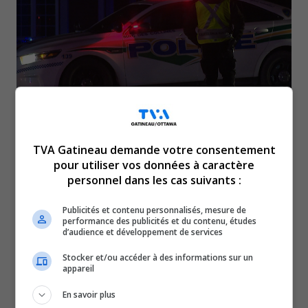
Un conducteur a été arrêté à plus du double de la vitesse
TVA Gatineau demande votre consentement
permise pendant le couvre-feu, lundi matin, vers 2h.
pour utiliser vos données à caractère
personnel dans les cas suivants :
Les policiers de la MRC des Collines ont d’abord aperçu
le véhicule près de la Carrière de Cantley.
Publicités et contenu personnalisés, mesure de
Ils ont fait demi-tour, pour finalement l’intercepter sur la
performance des publicités et du contenu, études
d’audience et développement de services
Montée de la Source, à 146 km/h dans une zone de 70.
Stocker et/ou accéder à des informations sur un
Le conducteur a également franchi une ligne double
appareil
continue, pour circuler en sens inverse.
En savoir plus
Questionné sur la raison de sa présence pendant les