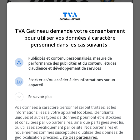
TVA Gatineau demande votre consentement
pour utiliser vos données à caractère
personnel dans les cas suivants :
Un conducteur de 18 ans a été arrêté à 190 km/h sur
Publicités et contenu personnalisés, mesure de
l’autoroute 50.
performance des publicités et du contenu, études
d’audience et développement de services
Les policiers de la Sûreté du Québec l’ont intercepté vers
15h30 samedi, à la hauteur de Notre-Dame-de-
Stocker et/ou accéder à des informations sur un
appareil
Bonsecours.
Le jeune homme a reçu un constat d’infraction de près
En savoir plus
de 1700$ et 18 points d’inaptitude ont été ajoutés à son
Vos données à caractère personnel seront traitées, et les
informations liées à votre appareil (cookies, identifiants
dossier.
uniques et autres types de données) pourront être stockées
Son permis de conduire a également été suspendu pour
et consultées par 66 partenaires, ainsi que partagées avec lui,
ou utilisées spécifiquement par ce site. Nos partenaires et
une période de 7 jours.
nous-mêmes sommes susceptibles d'utiliser des données de
géolocalisation précises.
Liste des partenaires.