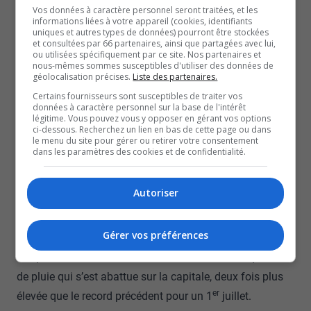
Vos données à caractère personnel seront traitées, et les
en électricité, mais selon la mairesse de Mansfield-et-
informations liées à votre appareil (cookies, identifiants
uniques et autres types de données) pourront être stockées
Pontefract, Sandra Armstrong, elles risquent de manquer
et consultées par 66 partenaires, ainsi que partagées avec lui,
ou utilisées spécifiquement par ce site. Nos partenaires et
d’essence prochainement.
nous-mêmes sommes susceptibles d'utiliser des données de
Gatineau
géolocalisation précises.
Liste des partenaires.
Certains fournisseurs sont susceptibles de traiter vos
Le secteur ouest de la Ville de Gatineau a été plus
données à caractère personnel sur la base de l'intérêt
durement touché que le secteur est : une quinzaine de
légitime. Vous pouvez vous y opposer en gérant vos options
ci-dessous. Recherchez un lien en bas de cette page ou dans
refoulements d’égouts ont été recensés, des arbres ont
le menu du site pour gérer ou retirer votre consentement
dans les paramètres des cookies et de confidentialité.
été déracinés et des débris ont été éparpillés.
Cela étant dit, le Service de police de la Ville de Gatineau
Autoriser
n’a enregistré aucun accident de la route.
Ottawa
Gérer vos préférences
Selon le maire, Ottawa connaît présentement l’une de
ses pires inondations en 25 ans en raison de la quantité
de pluie qui s’est abattue sur la capitale, deux fois plus
er
élevée que le record précédent pour un 1
juillet.