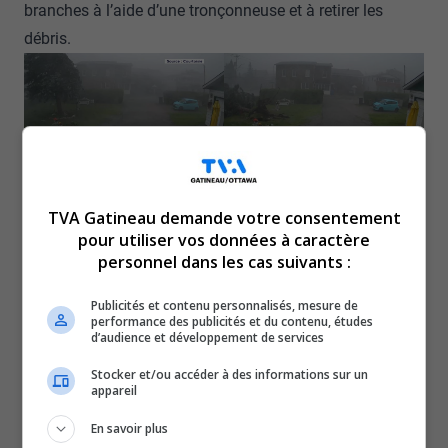
branches à l’aide d’une tronçonneuse et à retirer les
débris.
L’arbre de Justin Chabot, à
L’arbre de Justin Chabot, à
Fort-Coulonge, avant.
Fort-Coulonge, après.
TVA Gatineau demande votre consentement
pour utiliser vos données à caractère
À Mansfield-et-Pontefract, plusieurs résidents ont été
personnel dans les cas suivants :
privés d’électricité pendant plusieurs heures. Certains
étaient même toujours privés d’électricité le 2 juillet, au
Publicités et contenu personnalisés, mesure de
performance des publicités et du contenu, études
lendemain de la tempête.
d’audience et développement de services
Certains résidents de l’île Frost ont également été
Stocker et/ou accéder à des informations sur un
coincés chez eux après la chute de fils électriques sur la
appareil
seule route reliant leur secteur au reste du village.
En savoir plus
Ces personnes utilisent des génératrices pour s’alimenter