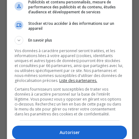
Publicités et contenu personnalisés, mesure de
par la mairesse. Les autres membres de ce comité seront
performance des publicités et du contenu, études
Tiffany-Lee Norris Parent, Daniel Champagne et Edmond
d’audience et développement de services
Leclerc.
Stocker et/ou accéder à des informations sur un
appareil
Rappelons que l’ancienne mairesse France Bélisle avait
écarté Action Gatineau du comité exécutif. Deux
En savoir plus
membres de l’ancien comité exécutif, Mario Aubé et
Vos données à caractère personnel seront traitées, et les
Gilles Chagnon, avaient soutenu Yves Ducharme lors de
informations liées à votre appareil (cookies, identifiants
uniques et autres types de données) pourront être stockées
la récente campagne électorale. Mme Marquis-
et consultées par 66 partenaires, ainsi que partagées avec lui,
ou utilisées spécifiquement par ce site. Nos partenaires et
Bissonnette assure qu’il n’y a pas de lien avec le fait
nous-mêmes sommes susceptibles d'utiliser des données de
géolocalisation précises.
Liste des partenaires.
qu’ils ont soutenu son adversaire.
Certains fournisseurs sont susceptibles de traiter vos
Je pense que le but doit toujours être de prendre les
données à caractère personnel sur la base de l'intérêt
décisions dans l’intérêt de l’ensemble de la ville et en
légitime. Vous pouvez vous y opposer en gérant vos options
ci-dessous. Recherchez un lien en bas de cette page ou dans
collaboration avec l’ensemble des membres du conseil
le menu du site pour gérer ou retirer votre consentement
dans les paramètres des cookies et de confidentialité.
municipal. […] Je pense qu’il y a un jeu de communication
à continuer à améliorer entre l’exécutif et tous les
Autoriser
membres du conseil municipal, peu importe leur