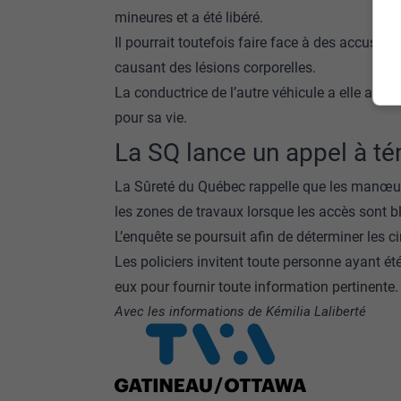
mineures et a été libéré.
Il pourrait toutefois faire face à des accusat
causant des lésions corporelles.
La conductrice de l’autre véhicule a elle aussi
pour sa vie.
La SQ lance un appel à t
La Sûreté du Québec rappelle que les manœuvr
les zones de travaux lorsque les accès sont b
L’enquête se poursuit afin de déterminer les c
Les policiers invitent toute personne ayant é
eux pour fournir toute information pertinente.
Avec les informations de Kémilia Laliberté