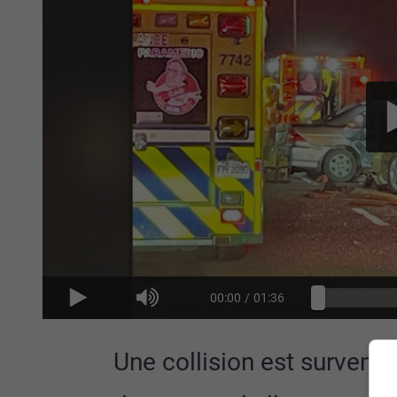
00:00
/
01:36
Une collision est survenu