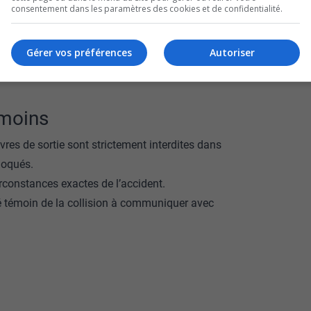
consentement dans les paramètres des cookies et de confidentialité.
ions de conduite avec les capacités affaiblies
Gérer vos préférences
Autoriser
 été conduite à l’hôpital, mais on ne craint pas
émoins
es de sortie sont strictement interdites dans
loqués.
irconstances exactes de l’accident.
té témoin de la collision à communiquer avec