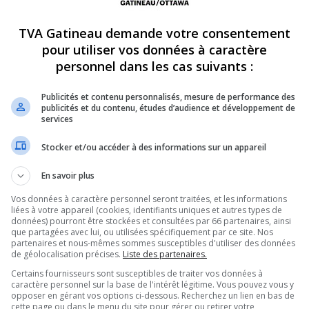
 50 à Gatineau. Un jeune
TVA Gatineau demande votre consentement
 faire face à des
pour utiliser vos données à caractère
personnel dans les cas suivants :
avec les capacités
Publicités et contenu personnalisés, mesure de performance des
publicités et du contenu, études d’audience et développement de
services
’autoroute 50, à la hauteur de la rue des
Stocker et/ou accéder à des informations sur un appareil
t est survenu vers 20 h entre deux véhicules
En savoir plus
r de 18 ans aurait tenté d’emprunter une sortie
Vos données à caractère personnel seront traitées, et les informations
liées à votre appareil (cookies, identifiants uniques et autres types de
 alors entré en collision latérale avec une
données) pourront être stockées et consultées par 66 partenaires, ainsi
tion.
que partagées avec lui, ou utilisées spécifiquement par ce site. Nos
partenaires et nous-mêmes sommes susceptibles d'utiliser des données
 la vie et la mort
de géolocalisation précises.
Liste des partenaires.
Certains fournisseurs sont susceptibles de traiter vos données à
rté d’urgence à l’hôpital. Son état demeure
caractère personnel sur la base de l'intérêt légitime. Vous pouvez vous y
opposer en gérant vos options ci-dessous. Recherchez un lien en bas de
conducteur, pour sa part, a subi des blessures
cette page ou dans le menu du site pour gérer ou retirer votre