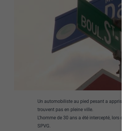
Un automobiliste au pied pesant a appris à s
trouvent pas en pleine ville.
L’homme de 30 ans a été intercepté, lors d’un
SPVG.