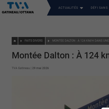
ACTUALITÉS
DÉFI SANS
FAITS DIVERS
MONTÉE DALTON : À 124 KM/H DANS UNE
Montée Dalton : À 124 k
TVA Gatineau
|
29 mai 2026