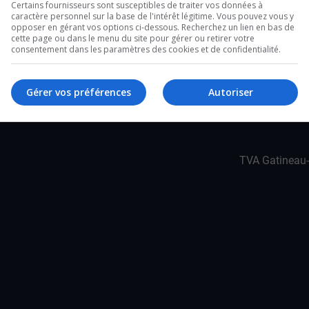
Certains fournisseurs sont susceptibles de traiter vos données à
 la Montée Dalton, soit plus du double de la
caractère personnel sur la base de l'intérêt légitime. Vous pouvez vous y
opposer en gérant vos options ci-dessous. Recherchez un lien en bas de
cette page ou dans le menu du site pour gérer ou retirer votre
4 points d’inaptitude ajoutés à son dossier de
consentement dans les paramètres des cookies et de confidentialité.
Gérer vos préférences
Autoriser
TVA Gatineau