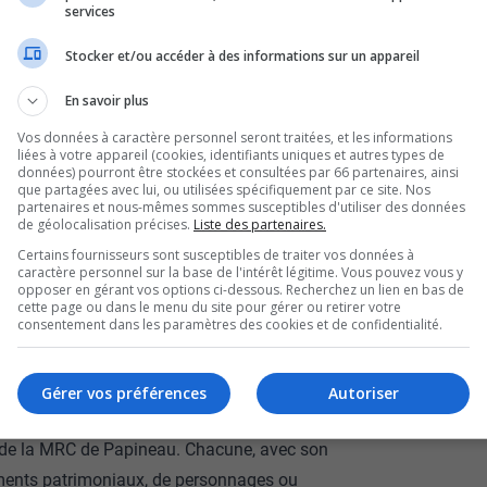
services
rnier geste symbolique : l’inhumation
Stocker et/ou accéder à des informations sur un appareil
’est imposée comme un legs naturel pour clore
En savoir plus
Vos données à caractère personnel seront traitées, et les informations
buste de Joseph Papineau, père de Louis-Joseph,
liées à votre appareil (cookies, identifiants uniques et autres types de
données) pourront être stockées et consultées par 66 partenaires, ainsi
é. Un réceptacle existait depuis longtemps,
que partagées avec lui, ou utilisées spécifiquement par ce site. Nos
ue sa mission.
partenaires et nous-mêmes sommes susceptibles d'utiliser des données
de géolocalisation précises.
Liste des partenaires.
nt plus de 200 livres, est scellée pour
Certains fournisseurs sont susceptibles de traiter vos données à
s commémoratives, dossards, publications,
caractère personnel sur la base de l'intérêt légitime. Vous pouvez vous y
opposer en gérant vos options ci-dessous. Recherchez un lien en bas de
cipé aux festivités, et même des clés USB.
cette page ou dans le menu du site pour gérer ou retirer votre
consentement dans les paramètres des cookies et de confidentialité.
onsultées dans un siècle.
pants ont recréé un pont entre les siècles,
. Une manière vivante d’honorer l’héritage
Gérer vos préférences
Autoriser
.
 de la MRC de Papineau. Chacune, avec son
âtiments patrimoniaux, de personnages ou