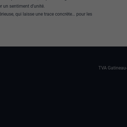
 un sentiment d’unité.
érieuse, qui laisse une trace concrète… pour les
TVA Gatineau