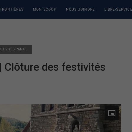
 FRONTIÈRES
MON SCOOP
NOUS JOINDRE
LIBRE-SERVIC
350E DE LA PETITE-NATION | CLÔTURE DES FESTIVITÉS PAR UNE CAPSULE TÉMOIN
| Clôture des festivités