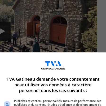
TVA Gatineau demande votre consentement
pour utiliser vos données à caractère
personnel dans les cas suivants :
mmencé, le 16 mai 2024, jour anniversaire
Publicités et contenu personnalisés, mesure de performance des
tion. Et c’est aussi ici que les festivités
publicités et du contenu, études d’audience et développement de