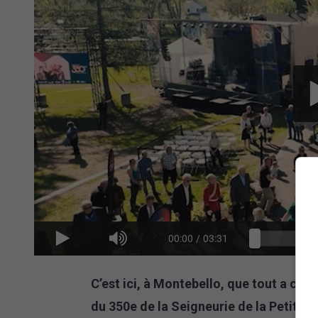
00:00
/
03:31
C’est ici, à Montebello, que tout a co
du 350e de la Seigneurie de la Petite-Na