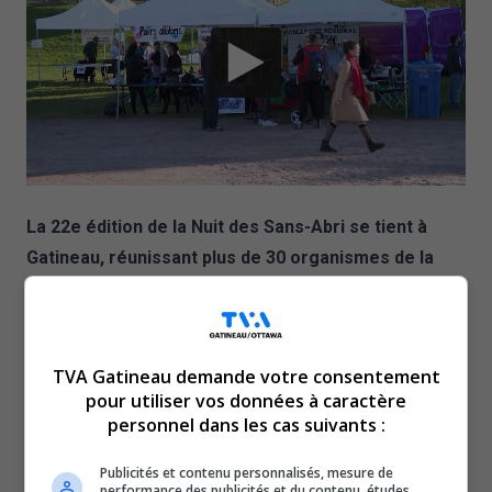
La 22e édition de la Nuit des Sans-Abri se tient à
Gatineau, réunissant plus de 30 organismes de la
région. L’événement, qui l’an dernier avait mobilisé
plus de 800 personnes, espère attirer une
participation similaire, sinon supérieure.
TVA Gatineau demande votre consentement
Sur place, au parc Sainte-Bernadette, dans le secteur
pour utiliser vos données à caractère
Hull, les organisateurs s’attendent à accueillir au moins
personnel dans les cas suivants :
800 personnes.
La Nuit des Sans-Abri vise à sensibiliser la population
Publicités et contenu personnalisés, mesure de
performance des publicités et du contenu, études