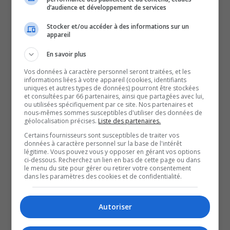
aux enjeux liés à l’itinérance et à renforcer la solidarité
d’audience et développement de services
envers ceux qui vivent cette réalité. Plusieurs
Stocker et/ou accéder à des informations sur un
participants ont partagé leur perspective
appareil
Un bulletin communautaire, Noir sur Blanc, est
En savoir plus
également distribué gratuitement. Il met en lumière la
Vos données à caractère personnel seront traitées, et les
situation actuelle de l’itinérance dans la région.
informations liées à votre appareil (cookies, identifiants
uniques et autres types de données) pourront être stockées
L’Outaouais a reçu la note « D », indiquant une
et consultées par 66 partenaires, ainsi que partagées avec lui,
ou utilisées spécifiquement par ce site. Nos partenaires et
détérioration de la situation.
nous-mêmes sommes susceptibles d'utiliser des données de
L’augmentation du nombre de personnes en situation
géolocalisation précises.
Liste des partenaires.
d’itinérance, combinée à l’épuisement des ressources
Certains fournisseurs sont susceptibles de traiter vos
données à caractère personnel sur la base de l'intérêt
disponibles, rend la gestion de la crise de plus en plus
légitime. Vous pouvez vous y opposer en gérant vos options
ci-dessous. Recherchez un lien en bas de cette page ou dans
difficile. « Nous n’avons plus de places disponibles, et il
le menu du site pour gérer ou retirer votre consentement
dans les paramètres des cookies et de confidentialité.
devient de plus en plus compliqué d’offrir l’aide
nécessaire », déplore un intervenant.
Autoriser
L’événement se poursuit jusqu’à 23h, avec l’espoir de
faire une différence et de rappeler l’urgence d’agir face à