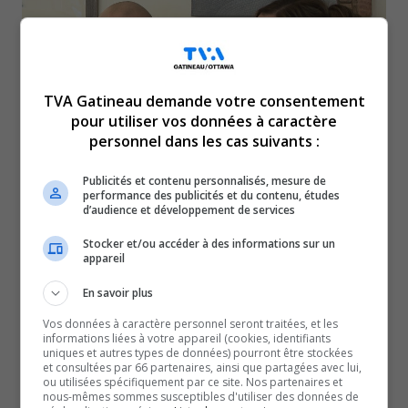
TVA Gatineau demande votre consentement
pour utiliser vos données à caractère
personnel dans les cas suivants :
Publicités et contenu personnalisés, mesure de
performance des publicités et du contenu, études
d’audience et développement de services
En cette Saint-Valentin, découvrez la suite de
Stocker et/ou accéder à des informations sur un
l’histoire de Roberto et Geneviève, un couple uni par
appareil
l’amour et la passion de la cuisine. Ce qui n’était au
En savoir plus
départ qu’un simple voyage en Italie s’est
Vos données à caractère personnel seront traitées, et les
transformé en une aventure gourmande : la
informations liées à votre appareil (cookies, identifiants
naissance de
Roberto Pizza Romana
, au cœur de
uniques et autres types de données) pourront être stockées
et consultées par 66 partenaires, ainsi que partagées avec lui,
Chelsea. Un lieu où chaque bouchée raconte leur
ou utilisées spécifiquement par ce site. Nos partenaires et
nous-mêmes sommes susceptibles d'utiliser des données de
histoire et où amour et saveurs ne font qu’un.